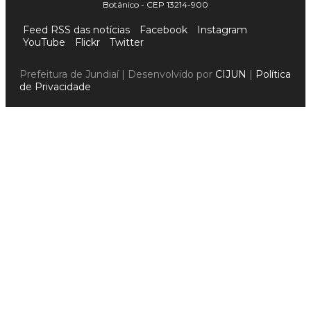
Botânico - CEP 13214-900
Feed RSS das notícias
Facebook
Instagram
YouTube
Flickr
Twitter
Prefeitura de Jundiaí | Desenvolvido por
CIJUN
|
Política
de Privacidade