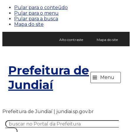
Pular para o conteúdo
Pular para o menu
Pular para a busca
Mapa do site
Alto contraste
Mapa do site
Prefeitura de
≡
Menu
Jundiaí
Prefeitura de Jundiaí | jundiai.sp.gov.br