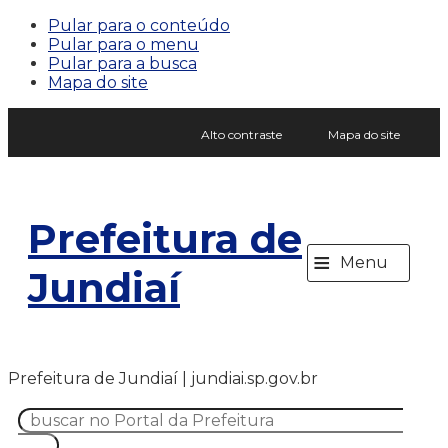
Pular para o conteúdo
Pular para o menu
Pular para a busca
Mapa do site
Alto contraste
Mapa do site
Prefeitura de
≡
Menu
Jundiaí
Prefeitura de Jundiaí | jundiai.sp.gov.br