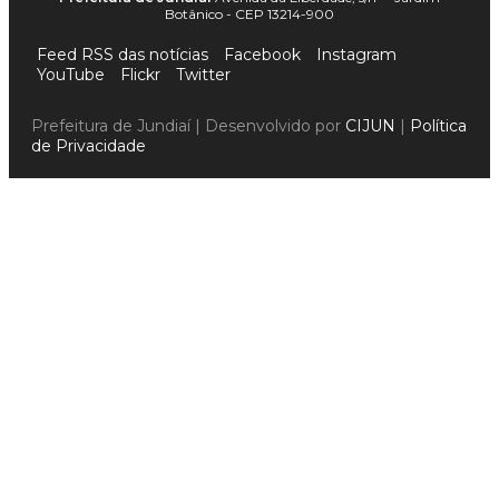
Botânico - CEP 13214-900
Feed RSS das notícias
Facebook
Instagram
YouTube
Flickr
Twitter
Prefeitura de Jundiaí | Desenvolvido por
CIJUN
|
Política
de Privacidade