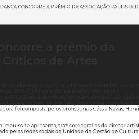
E DANÇA CONCORRE A PRÊMIO DA ASSOCIAÇÃO PAULISTA D
oncorre a prêmio da
 Críticos de Artes
e Jundiaí foi indicado, na última sexta-feira (16), a conc
 Artes (APCA) Dança 2020 pela categoria Criação,
 a APCA Dança, as indicações visam destacar as iniciativ
aptações, reconstruções, criações e novas pesquisas e
adora foi composta pelos profissionais Cássia Navas, Hen
m impulso te apresenta, traz coreografias do diretor artís
do pelas redes sociais da Unidade de Gestão de Cultura