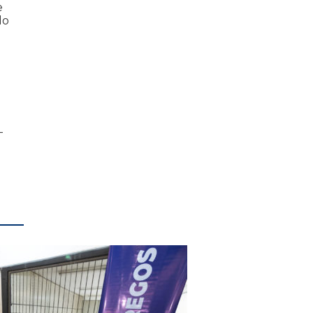
e
do
-