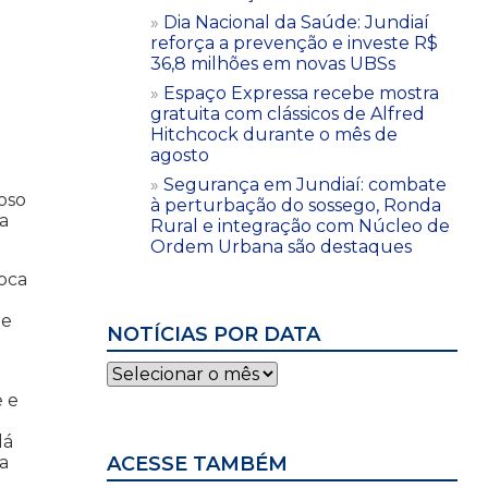
Dia Nacional da Saúde: Jundiaí
reforça a prevenção e investe R$
36,8 milhões em novas UBSs
Espaço Expressa recebe mostra
gratuita com clássicos de Alfred
Hitchcock durante o mês de
agosto
Segurança em Jundiaí: combate
moso
à perturbação do sossego, Ronda
a
Rural e integração com Núcleo de
Ordem Urbana são destaques
loca
de
NOTÍCIAS POR DATA
Notícias
por
e e
data
dá
a
ACESSE TAMBÉM