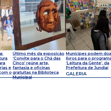
a:
Último mês da exposição
Munícipes podem doa
tura
‘Convite para o Chá das
livros para o program
ara
Cinco’ reúne arte,
‘Leitura da Gente’, da
ias e
fantasia e oficinas
Prefeitura de Jundiaí
 com o
gratuitas na Biblioteca
GALERIA
Municipal