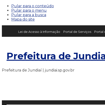
Pular para o conteúdo
Pular para o menu
Pular para a busca
Mapa do site
Lei de Acesso à Informação
Portal de Serviços
Portal
Prefeitura de Jundia
Prefeitura de Jundiaí | jundiai.sp.gov.br