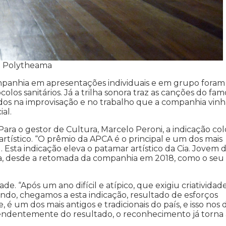
ro Polytheama
ompanhia em apresentações individuais e em grupo foram
olos sanitários. Já a trilha sonora traz as canções do fa
dos na improvisação e no trabalho que a companhia vinh
al.
ara o gestor de Cultura, Marcelo Peroni, a indicação co
ístico. “O prêmio da APCA é o principal e um dos mais
. Esta indicação eleva o patamar artístico da Cia. Jovem 
ura, desde a retomada da companhia em 2018, como o seu
de. “Após um ano difícil e atípico, que exigiu criatividad
ando, chegamos a esta indicação, resultado de esforços
 um dos mais antigos e tradicionais do país, e isso nos 
endentemente do resultado, o reconhecimento já torna 