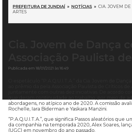
PREFEITURA DE JUNDIAÍ
»
NOTÍCIAS
»
CIA. JOVEM D
ARTES
Cia. Jovem de Dança c
Associação Paulista de
Publicada em 18/01/2021 às 16:49
O espetáculo “P.A.Q.U.I.T.A.” da Cia. Jovem de Dança d
ao prêmio da pela Associação Paulista de Críticos de
juntamente com outras dez iniciativas. De acordo com
que deram continuidade ao trabalho, por meio de ad
abordagens, no atípico ano de 2020. A comissão avali
Rochelle, Iara Biderman e Yaskara Manzini.
“P.A.Q.U.I.T.A.”, que significa Passos aleatórios que u
da companhia na temporada 2020, Alex Soares, lança
(UGC) em novembro do ano passado.