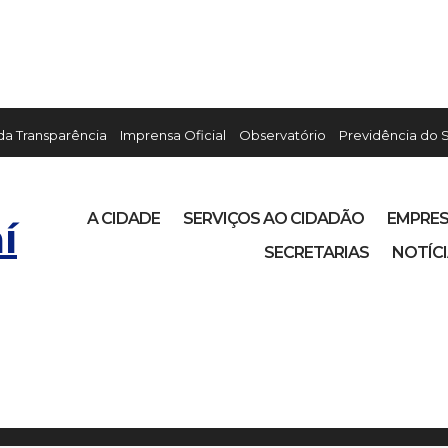
 da Transparência
Imprensa Oficial
Observatório
Previdência do 
A CIDADE
SERVIÇOS AO CIDADÃO
EMPRE
í
SECRETARIAS
NOTÍC