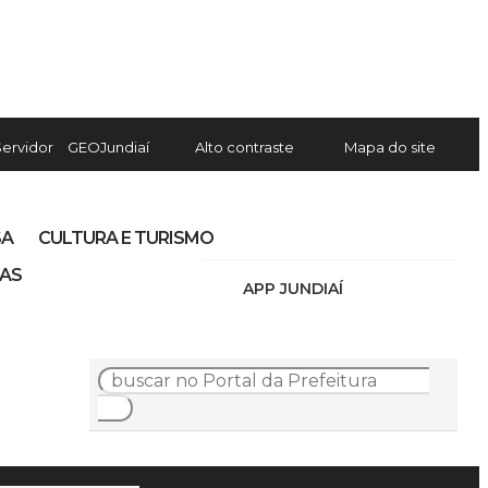
Servidor
GEOJundiaí
Alto contraste
Mapa do site
SA
CULTURA E TURISMO
IAS
APP JUNDIAÍ