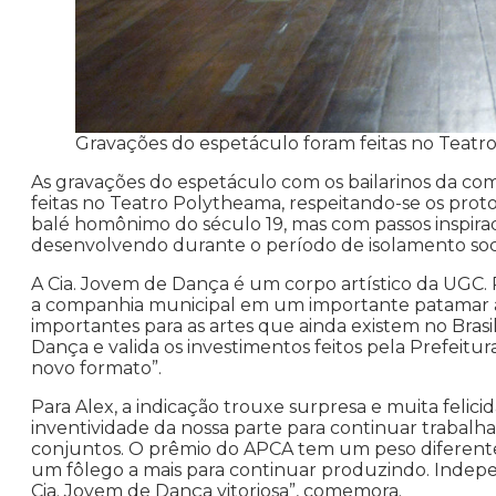
Gravações do espetáculo foram feitas no Teat
As gravações do espetáculo com os bailarinos da c
feitas no Teatro Polytheama, respeitando-se os protoc
balé homônimo do século 19, mas com passos inspira
desenvolvendo durante o período de isolamento soci
A Cia. Jovem de Dança é um corpo artístico da UGC. P
a companhia municipal em um importante patamar art
importantes para as artes que ainda existem no Brasil
Dança e valida os investimentos feitos pela Prefeit
novo formato”.
Para Alex, a indicação trouxe surpresa e muita felicida
inventividade da nossa parte para continuar trabalh
conjuntos. O prêmio do APCA tem um peso diferente, é
um fôlego a mais para continuar produzindo. Indep
Cia. Jovem de Dança vitoriosa”, comemora.