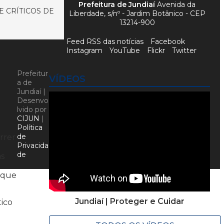
Prefeitura de Jundiaí
Avenida da
E CRÍTICOS DE
Liberdade, s/nº - Jardim Botânico - CEP
13214-900
Feed RSS das notícias
Facebook
Instagram
YouTube
Flickr
Twitter
Prefeitur
VÍDEOS
a de
Jundiaí |
Desenvo
lvido por
CIJUN
|
Política
de
orrer
Privacida
de
as
rique
Jundiaí | Proteger e Cuidar
tico