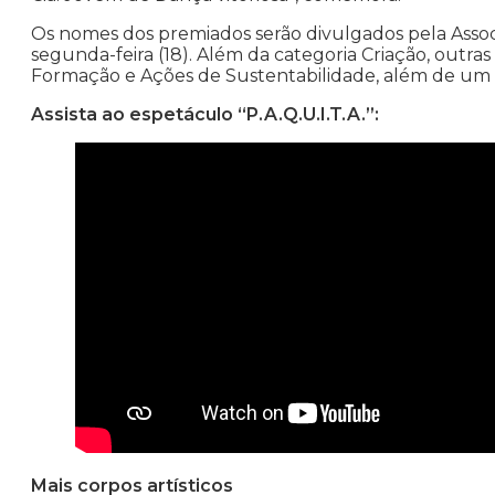
Os nomes dos premiados serão divulgados pela Associ
segunda-feira (18). Além da categoria Criação, outras
Formação e Ações de Sustentabilidade, além de um 
Assista ao espetáculo “P.A.Q.U.I.T.A.”:
Mais corpos artísticos