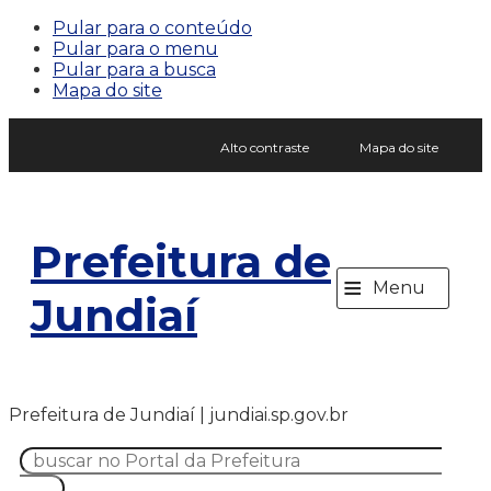
Pular para o conteúdo
Pular para o menu
Pular para a busca
Mapa do site
Alto contraste
Mapa do site
Prefeitura de
≡
Menu
Jundiaí
Prefeitura de Jundiaí | jundiai.sp.gov.br