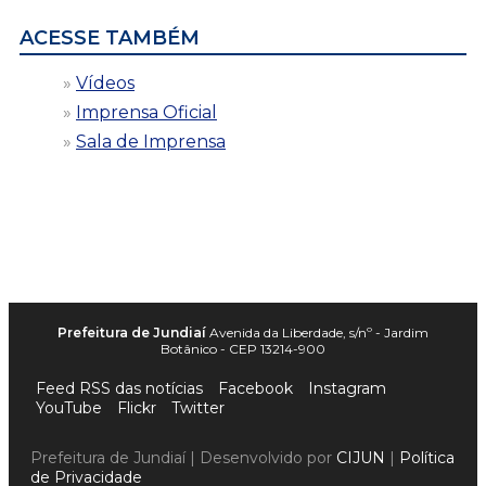
ACESSE TAMBÉM
Vídeos
Imprensa Oficial
Sala de Imprensa
Prefeitura de Jundiaí
Avenida da Liberdade, s/nº - Jardim
Botânico - CEP 13214-900
Feed RSS das notícias
Facebook
Instagram
YouTube
Flickr
Twitter
Prefeitura de Jundiaí | Desenvolvido por
CIJUN
|
Política
de Privacidade