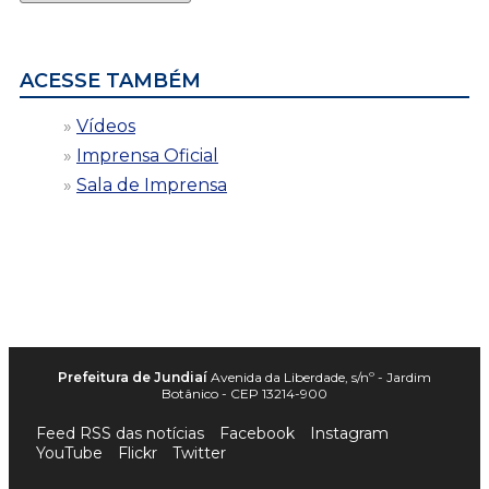
por
data
ACESSE TAMBÉM
Vídeos
Imprensa Oficial
Sala de Imprensa
Prefeitura de Jundiaí
Avenida da Liberdade, s/nº - Jardim
Botânico - CEP 13214-900
Feed RSS das notícias
Facebook
Instagram
YouTube
Flickr
Twitter