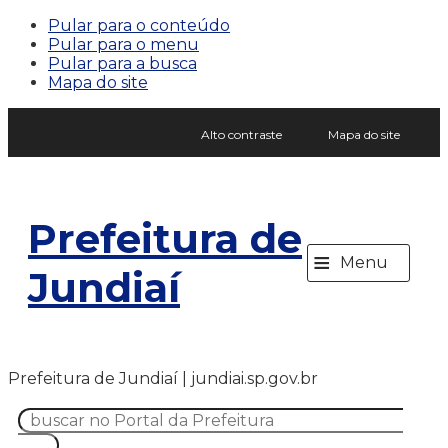
Pular para o conteúdo
Pular para o menu
Pular para a busca
Mapa do site
Alto contraste
Mapa do site
Prefeitura de
≡
Menu
Jundiaí
Prefeitura de Jundiaí | jundiai.sp.gov.br