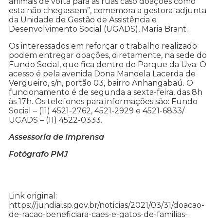
animais de volta para as ruas caso doações como
esta não chegassem”, comemora a gestora-adjunta
da Unidade de Gestão de Assistência e
Desenvolvimento Social (UGADS), Maria Brant.
Os interessados em reforçar o trabalho realizado
podem entregar doações, diretamente, na sede do
Fundo Social, que fica dentro do Parque da Uva. O
acesso é pela avenida Dona Manoela Lacerda de
Vergueiro, s/n, portão 03, bairro Anhangabaú. O
funcionamento é de segunda a sexta-feira, das 8h
às 17h. Os telefones para informações são: Fundo
Social – (11) 4521-2762, 4521-2929 e 4521-6833/
UGADS – (11) 4522-0333.
Assessoria de Imprensa
Fotógrafo PMJ
Link original:
https://jundiai.sp.gov.br/noticias/2021/03/31/doacao-
de-racao-beneficiara-caes-e-gatos-de-familias-