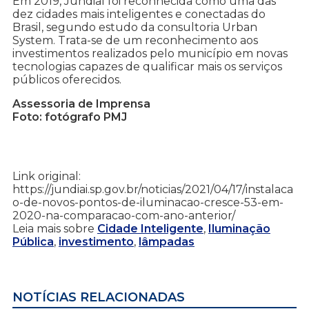
Em 2019, Jundiaí foi reconhecida como uma das
dez cidades mais inteligentes e conectadas do
Brasil, segundo estudo da consultoria Urban
System. Trata-se de um reconhecimento aos
investimentos realizados pelo município em novas
tecnologias capazes de qualificar mais os serviços
públicos oferecidos.
Assessoria de Imprensa
Foto: fotógrafo PMJ
Link original:
https://jundiai.sp.gov.br/noticias/2021/04/17/instalaca
o-de-novos-pontos-de-iluminacao-cresce-53-em-
2020-na-comparacao-com-ano-anterior/
Leia mais sobre
Cidade Inteligente
,
Iluminação
Pública
,
investimento
,
lâmpadas
NOTÍCIAS RELACIONADAS