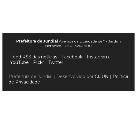
Prefeitura de Jundiaí
Avenida da Liberdade, s/nº - Jardim
Botânico - CEP 13214-900
Feed RSS das notícias
Facebook
Instagram
YouTube
Flickr
Twitter
Prefeitura de Jundiaí | Desenvolvido por
CIJUN
|
Política
de Privacidade