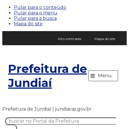
Pular para o conteúdo
Pular para o menu
Pular para a busca
Mapa do site
Alto contraste
Mapa do site
Prefeitura de
≡
Menu
Jundiaí
Prefeitura de Jundiaí | jundiai.sp.gov.br