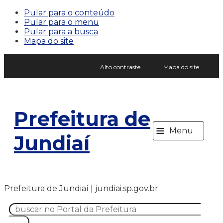
Pular para o conteúdo
Pular para o menu
Pular para a busca
Mapa do site
Alto contraste
Mapa do site
Prefeitura de
≡
Menu
Jundiaí
Prefeitura de Jundiaí | jundiai.sp.gov.br