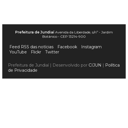
Prefeitura de Jundiaí
Avenida da Liberdade, s/nº - Jardim
Botânico - CEP 13214-900
Feed RSS das notícias
Facebook
Instagram
YouTube
Flickr
Twitter
Prefeitura de Jundiaí | Desenvolvido por
CIJUN
|
Política
de Privacidade