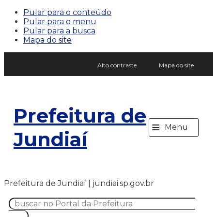
Pular para o conteúdo
Pular para o menu
Pular para a busca
Mapa do site
Alto contraste
Mapa do site
Prefeitura de
≡
Menu
Jundiaí
Prefeitura de Jundiaí | jundiai.sp.gov.br