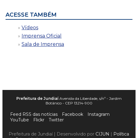
data
ACESSE TAMBÉM
Vídeos
Imprensa Oficial
Sala de Imprensa
Prefeitura de Jundiaí
Avenida da Liberdade, s/nº - Jardim
Botânico - CEP 13214-900
Feed RSS das notícias
Facebook
Instagram
YouTube
Flickr
Twitter
Prefeitura de Jundiaí | Desenvolvido por
CIJUN
|
Política