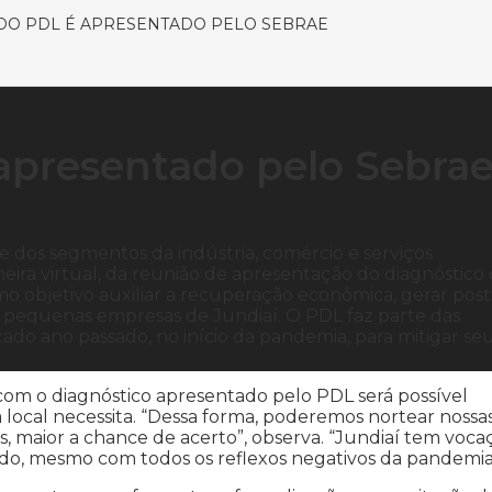
DO PDL É APRESENTADO PELO SEBRAE
apresentado pelo Sebra
e dos segmentos da indústria, comércio e serviços
neira virtual, da reunião de apresentação do diagnóstico
 objetivo auxiliar a recuperação econômica, gerar post
e pequenas empresas de Jundiaí. O PDL faz parte das
ado ano passado, no início da pandemia, para mitigar se
com o diagnóstico apresentado pelo PDL será possível
ocal necessita. “Dessa forma, poderemos nortear nossa
s, maior a chance de acerto”, observa. “Jundiaí tem voca
o, mesmo com todos os reflexos negativos da pandemia