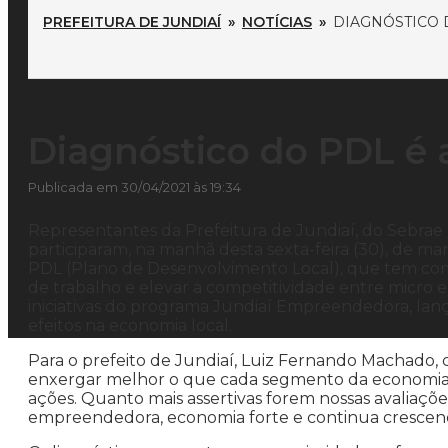
PREFEITURA DE JUNDIAÍ
»
NOTÍCIAS
»
DIAGNÓSTICO 
Diagnóstico do PDL é 
Publicada em 30/04/2021 às 19:34
Representantes da Prefeitura de Jundiaí, do Sebrae 
participaram, na manhã desta sexta-feira (30), de ma
PDL (Plano de Desenvolvimento Local), que tem como
de trabalho e elevar a competitividade entre micro 
iniciativas do programa Jundiaí Empreendedora, lanç
efeitos na economia local.
Para o prefeito de Jundiaí, Luiz Fernando Machado, 
enxergar melhor o que cada segmento da economia l
ações. Quanto mais assertivas forem nossas avaliaçõe
empreendedora, economia forte e continua crescend