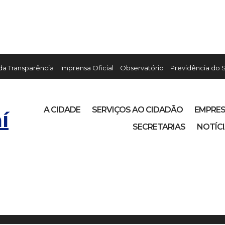
 da Transparência
Imprensa Oficial
Observatório
Previdência do 
A CIDADE
SERVIÇOS AO CIDADÃO
EMPRE
í
SECRETARIAS
NOTÍC