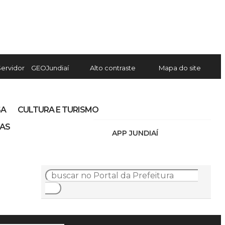
Servidor
GEOJundiaí
Alto contraste
Mapa do site
SA
CULTURA E TURISMO
IAS
APP JUNDIAÍ