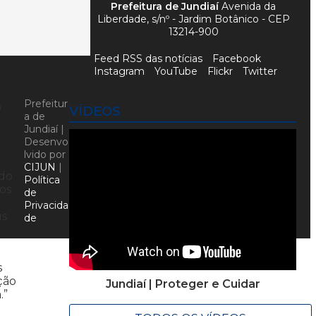
Prefeitura de Jundiaí
Avenida da
Liberdade, s/nº - Jardim Botânico - CEP
13214-900
Feed RSS das notícias
Facebook
Instagram
YouTube
Flickr
Twitter
e
Prefeitur
VÍDEOS
a de
Jundiaí |
Desenvo
lvido por
CIJUN
|
 do
Política
os
de
Privacida
us
de
s
ção
Jundiaí | Proteger e Cuidar
.”