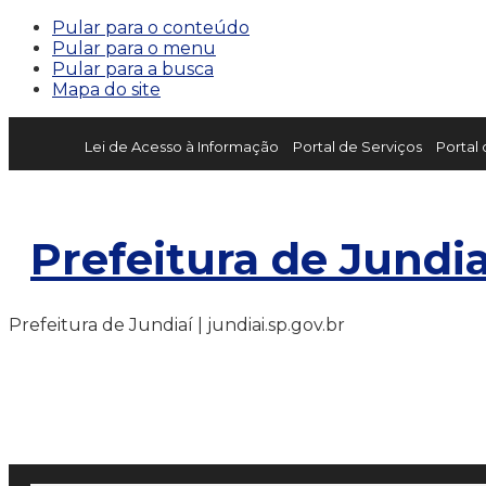
Pular para o conteúdo
Pular para o menu
Pular para a busca
Mapa do site
Lei de Acesso à Informação
Portal de Serviços
Portal
Prefeitura de Jundia
Prefeitura de Jundiaí | jundiai.sp.gov.br