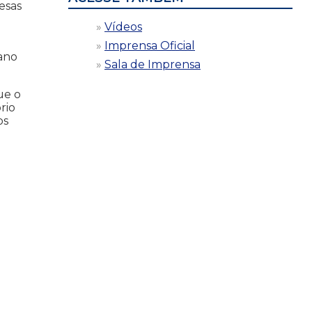
esas
Vídeos
Imprensa Oficial
iano
Sala de Imprensa
ue o
rio
os