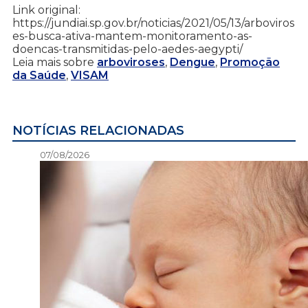
Link original:
https://jundiai.sp.gov.br/noticias/2021/05/13/arboviros
es-busca-ativa-mantem-monitoramento-as-
doencas-transmitidas-pelo-aedes-aegypti/
Leia mais sobre
arboviroses
,
Dengue
,
Promoção
da Saúde
,
VISAM
NOTÍCIAS RELACIONADAS
07/08/2026