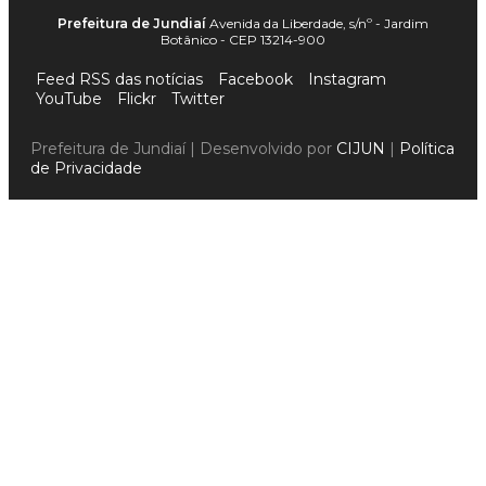
Prefeitura de Jundiaí
Avenida da Liberdade, s/nº - Jardim
Botânico - CEP 13214-900
Feed RSS das notícias
Facebook
Instagram
YouTube
Flickr
Twitter
Prefeitura de Jundiaí | Desenvolvido por
CIJUN
|
Política
de Privacidade