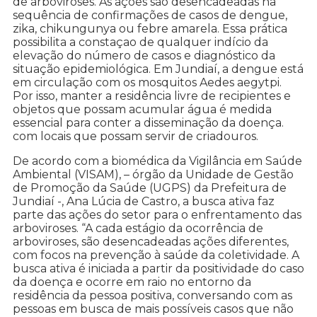
de arboviroses. As ações são desencadeadas na
sequência de confirmações de casos de dengue,
zika, chikungunya ou febre amarela. Essa prática
possibilita a constaçao de qualquer indício da
elevação do número de casos e diagnóstico da
situação epidemiológica. Em Jundiaí, a dengue está
em circulação com os mosquitos Aedes aegytpi.
Por isso, manter a residência livre de recipientes e
objetos que possam acumular água é medida
essencial para conter a disseminação da doença.
com locais que possam servir de criadouros.
De acordo com a biomédica da Vigilância em Saúde
Ambiental (VISAM), – órgão da Unidade de Gestão
de Promoção da Saúde (UGPS) da Prefeitura de
Jundiaí -, Ana Lúcia de Castro, a busca ativa faz
parte das ações do setor para o enfrentamento das
arboviroses. “A cada estágio da ocorrência de
arboviroses, são desencadeadas ações diferentes,
com focos na prevenção à saúde da coletividade. A
busca ativa é iniciada a partir da positividade do caso
da doença e ocorre em raio no entorno da
residência da pessoa positiva, conversando com as
pessoas em busca de mais possíveis casos que não