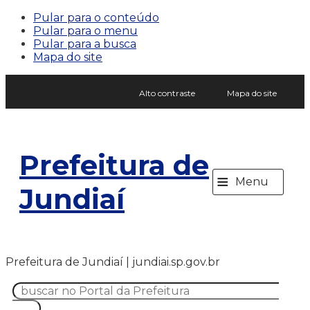
Pular para o conteúdo
Pular para o menu
Pular para a busca
Mapa do site
Alto contraste
Mapa do site
Prefeitura de
≡
Menu
Jundiaí
Prefeitura de Jundiaí | jundiai.sp.gov.br