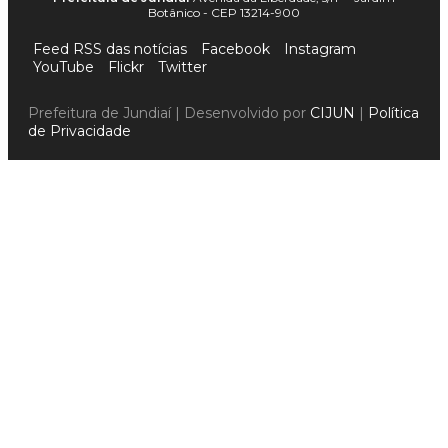
Botânico - CEP 13214-900
Feed RSS das notícias
Facebook
Instagram
YouTube
Flickr
Twitter
Prefeitura de Jundiaí | Desenvolvido por
CIJUN
|
Política
de Privacidade