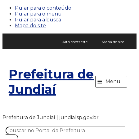
Pular para o conteúdo
Pular para o menu
Pular para a busca
Mapa do site
Alto contraste
Mapa do site
Prefeitura de
≡
Menu
Jundiaí
Prefeitura de Jundiaí | jundiai.sp.gov.br