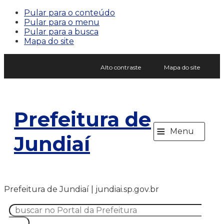
Pular para o conteúdo
Pular para o menu
Pular para a busca
Mapa do site
Alto contraste
Mapa do site
Prefeitura de
≡
Menu
Jundiaí
Prefeitura de Jundiaí | jundiai.sp.gov.br