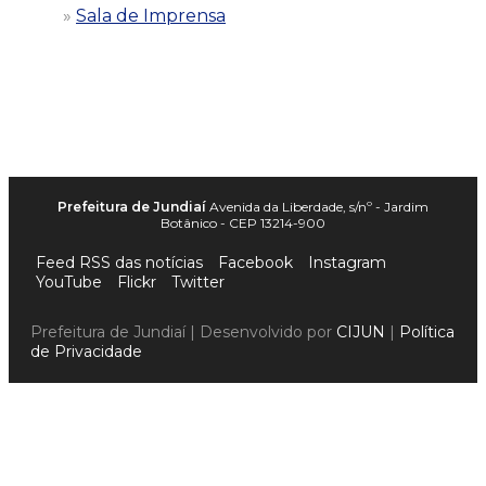
Sala de Imprensa
Prefeitura de Jundiaí
Avenida da Liberdade, s/nº - Jardim
Botânico - CEP 13214-900
Feed RSS das notícias
Facebook
Instagram
YouTube
Flickr
Twitter
Prefeitura de Jundiaí | Desenvolvido por
CIJUN
|
Política
de Privacidade