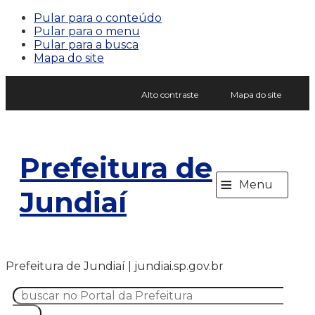
Pular para o conteúdo
Pular para o menu
Pular para a busca
Mapa do site
Alto contraste
Mapa do site
Prefeitura de
≡
Menu
Jundiaí
Prefeitura de Jundiaí | jundiai.sp.gov.br