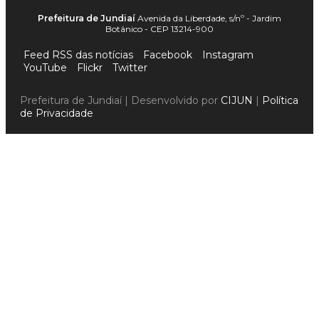
Prefeitura de Jundiaí
Avenida da Liberdade, s/nº - Jardim
Botânico - CEP 13214-900
Feed RSS das notícias
Facebook
Instagram
YouTube
Flickr
Twitter
Prefeitura de Jundiaí | Desenvolvido por
CIJUN
|
Política
de Privacidade