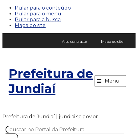
Pular para o conteúdo
Pular para o menu
Pular para a busca
Mapa do site
Alto contraste
Mapa do site
Prefeitura de
≡
Menu
Jundiaí
Prefeitura de Jundiaí | jundiai.sp.gov.br