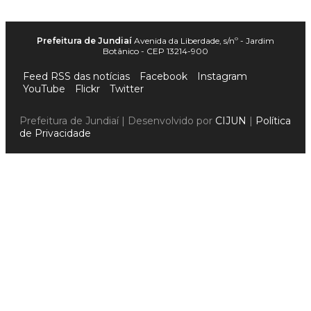
Prefeitura de Jundiaí
Avenida da Liberdade, s/nº - Jardim
Botânico - CEP 13214-900
Feed RSS das notícias
Facebook
Instagram
YouTube
Flickr
Twitter
Prefeitura de Jundiaí | Desenvolvido por
CIJUN
|
Política
de Privacidade