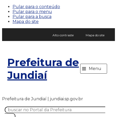
Pular para o conteúdo
Pular para o menu
Pular para a busca
Mapa do site
Alto contraste
Mapa do site
Prefeitura de
≡
Menu
Jundiaí
Prefeitura de Jundiaí | jundiai.sp.gov.br