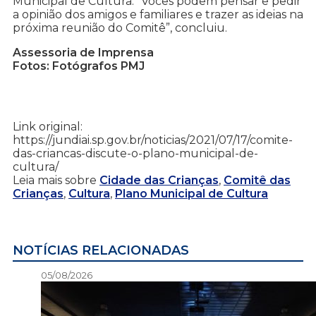
Municipal de Cultura. “Vocês podem pensar e pedir
a opinião dos amigos e familiares e trazer as ideias na
próxima reunião do Comitê”, concluiu.
Assessoria de Imprensa
Fotos: Fotógrafos PMJ
Link original:
https://jundiai.sp.gov.br/noticias/2021/07/17/comite-
das-criancas-discute-o-plano-municipal-de-
cultura/
Leia mais sobre
Cidade das Crianças
,
Comitê das
Crianças
,
Cultura
,
Plano Municipal de Cultura
NOTÍCIAS RELACIONADAS
05/08/2026