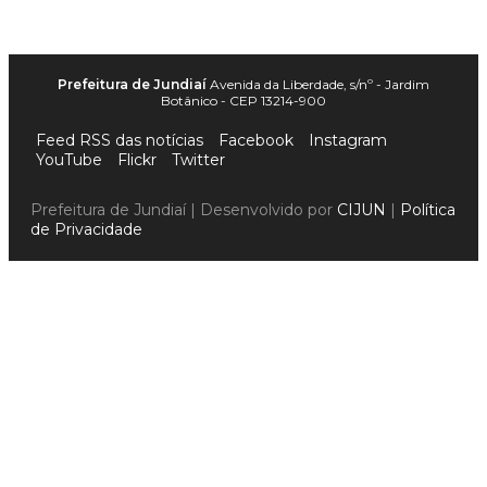
Prefeitura de Jundiaí
Avenida da Liberdade, s/nº - Jardim
Botânico - CEP 13214-900
Feed RSS das notícias
Facebook
Instagram
YouTube
Flickr
Twitter
Prefeitura de Jundiaí | Desenvolvido por
CIJUN
|
Política
de Privacidade