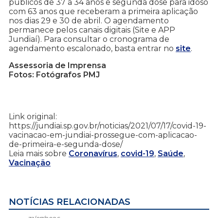
públicos de 37 a 34 anos e segunda dose para idoso
com 63 anos que receberam a primeira aplicação
nos dias 29 e 30 de abril. O agendamento
permanece pelos canais digitais (Site e APP
Jundiaí). Para consultar o cronograma de
agendamento escalonado, basta entrar no
site
.
Assessoria de Imprensa
Fotos: Fotógrafos PMJ
Link original:
https://jundiai.sp.gov.br/noticias/2021/07/17/covid-19-
vacinacao-em-jundiai-prossegue-com-aplicacao-
de-primeira-e-segunda-dose/
Leia mais sobre
Coronavírus
,
covid-19
,
Saúde
,
Vacinação
NOTÍCIAS RELACIONADAS