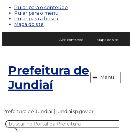
Pular para o conteúdo
Pular para o menu
Pular para a busca
Mapa do site
Alto contraste
Mapa do site
Prefeitura de
≡
Menu
Jundiaí
Prefeitura de Jundiaí | jundiai.sp.gov.br