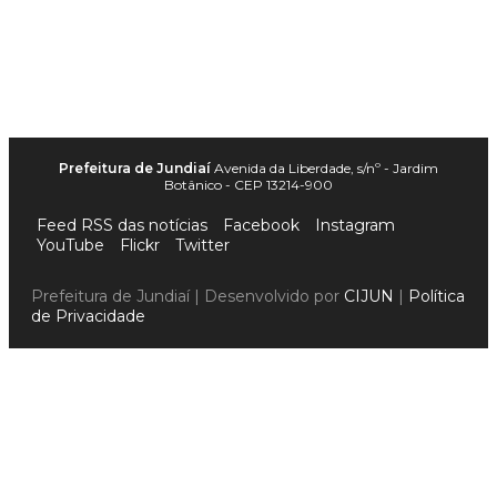
Prefeitura de Jundiaí
Avenida da Liberdade, s/nº - Jardim
Botânico - CEP 13214-900
Feed RSS das notícias
Facebook
Instagram
YouTube
Flickr
Twitter
Prefeitura de Jundiaí | Desenvolvido por
CIJUN
|
Política
de Privacidade