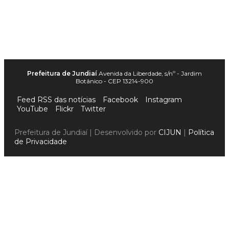
Prefeitura de Jundiaí
Avenida da Liberdade, s/nº - Jardim
Botânico - CEP 13214-900
Feed RSS das notícias
Facebook
Instagram
YouTube
Flickr
Twitter
Prefeitura de Jundiaí | Desenvolvido por
CIJUN
|
Política
de Privacidade