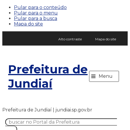
Pular para o conteúdo
Pular para o menu
Pular para a busca
Mapa do site
Alto contraste
Mapa do site
Prefeitura de
≡
Menu
Jundiaí
Prefeitura de Jundiaí | jundiai.sp.gov.br