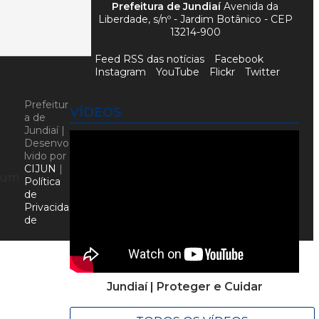
Prefeitura de Jundiaí
Avenida da
Liberdade, s/nº - Jardim Botânico - CEP
13214-900
Feed RSS das notícias
Facebook
Instagram
YouTube
Flickr
Twitter
Prefeitur
VÍDEOS
a de
Jundiaí |
Desenvo
lvido por
CIJUN
|
e um
Política
de
Privacida
de
Jundiaí | Proteger e Cuidar