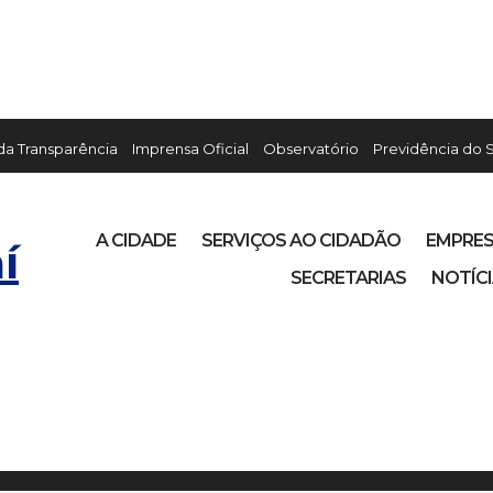
 da Transparência
Imprensa Oficial
Observatório
Previdência do 
A CIDADE
SERVIÇOS AO CIDADÃO
EMPRE
í
SECRETARIAS
NOTÍC