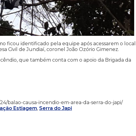
o ficou identificado pela equipe após acessarem o local
sa Civil de Jundiaí, coronel João Ozório Gimenez.
 incêndio, que também conta com o apoio da Brigada da
/07/24/balao-causa-incendio-em-area-da-serra-do-japi/
ação Estiagem
,
Serra do Japi