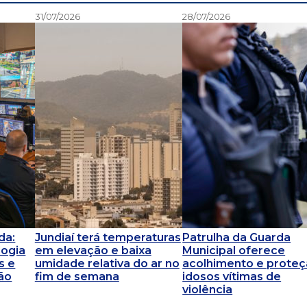
31/07/2026
28/07/2026
da:
Jundiaí terá temperaturas
Patrulha da Guarda
logia
em elevação e baixa
Municipal oferece
s e
umidade relativa do ar no
acolhimento e proteç
ão
fim de semana
idosos vítimas de
violência