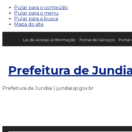
Pular para o conteúdo
Pular para o menu
Pular para a busca
Mapa do site
Lei de Acesso à Informação
Portal de Serviços
Portal
Prefeitura de Jundia
Prefeitura de Jundiaí | jundiai.sp.gov.br