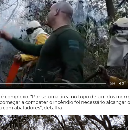
o é complexo. “Por se uma área no topo de um dos morro
e começar a combater o incêndio foi necessário alcançar 
a com abafadores”, detalha.