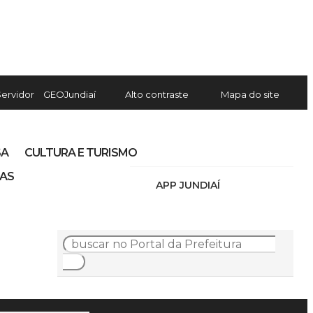
Servidor
GEOJundiaí
Alto contraste
Mapa do site
SA
CULTURA E TURISMO
IAS
APP JUNDIAÍ