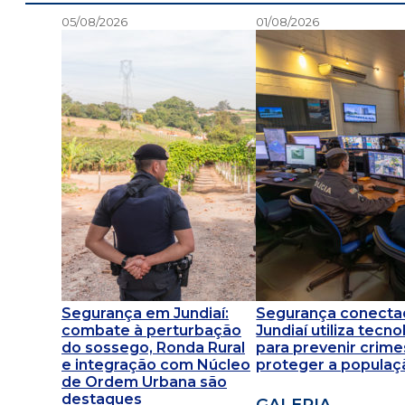
05/08/2026
01/08/2026
Segurança em Jundiaí:
Segurança conecta
combate à perturbação
Jundiaí utiliza tecno
do sossego, Ronda Rural
para prevenir crime
e integração com Núcleo
proteger a populaç
de Ordem Urbana são
destaques
GALERIA