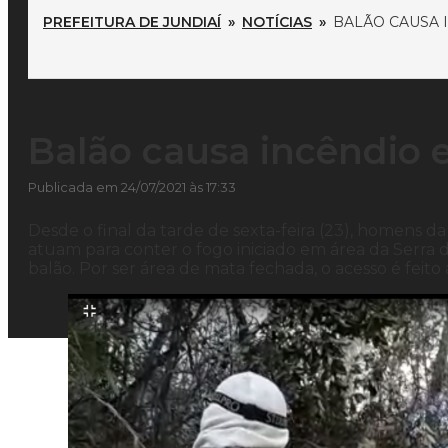
PREFEITURA DE JUNDIAÍ
»
NOTÍCIAS
»
BALÃO CAUSA 
Balão causa incêndio e
Publicada em 24/07/2021 às 17:33
Desde o final da tarde de sexta-feira (23), homens 
atuam para conter o fogo iniciado em área da Serra 
balão. Por ser área de mata fechada, o acesso é feito a