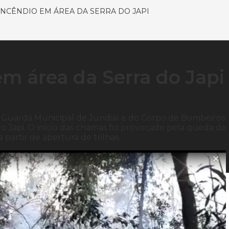
INCÊNDIO EM ÁREA DA SERRA DO JAPI
m área da Serra do Japi
da Guarda Municipal de Jundiaí e do Corpo de Bombeiros
do Japi. O início das chamas foi provocado pela queda d
 partir de abertura de trilhas.