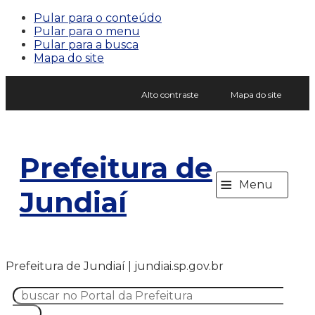
Pular para o conteúdo
Pular para o menu
Pular para a busca
Mapa do site
Alto contraste
Mapa do site
Prefeitura de
≡
Menu
Jundiaí
Prefeitura de Jundiaí | jundiai.sp.gov.br