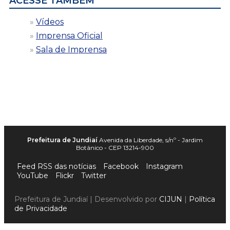
ACESSE TAMBÉM
Vídeos
Imprensa Oficial
Sala de Imprensa
Prefeitura de Jundiaí
Avenida da Liberdade, s/nº - Jardim
Botânico - CEP 13214-900
Feed RSS das notícias
Facebook
Instagram
YouTube
Flickr
Twitter
Prefeitura de Jundiaí | Desenvolvido por
CIJUN
|
Política
de Privacidade