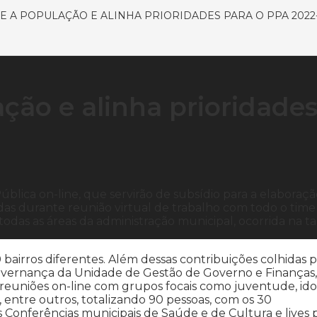
 A POPULAÇÃO E ALINHA PRIORIDADES PARA O PPA 2022-
ção e alinha prioridade
ública on-line, que servirão de subsídio para a elaboraç
as durante reunião virtual de trabalho com todo o time
todas as áreas da administração municipal, ocorrida na t
bairros diferentes. Além dessas contribuições colhidas 
overnança da Unidade de Gestão de Governo e Finanças,
reuniões on-line com grupos focais como juventude, ido
s, entre outros, totalizando 90 pessoas, com os 30
 Conferências municipais de Saúde e de Cultura e lives 