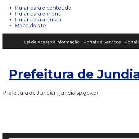
Pular para o conteúdo
Pular para o menu
Pular para a busca
Mapa do site
Lei de Acesso à Informação
Portal de Serviços
Portal
Prefeitura de Jundia
Prefeitura de Jundiaí | jundiai.sp.gov.br