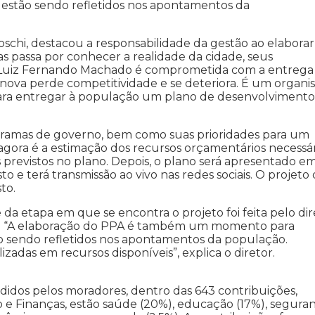
s estão sendo refletidos nos apontamentos da
schi, destacou a responsabilidade da gestão ao elaborar
as passa por conhecer a realidade da cidade, seus
tão Luiz Fernando Machado é comprometida com a entrega
 inova perde competitividade e se deteriora. É um organ
para entregar à população um plano de desenvolvimento
gramas de governo, bem como suas prioridades para um
agora é a estimação dos recursos orçamentários necessár
previstos no plano. Depois, o plano será apresentado e
o e terá transmissão ao vivo nas redes sociais. O projeto
to.
da etapa em que se encontra o projeto foi feita pelo dir
o. “A elaboração do PPA é também um momento para
ão sendo refletidos nos apontamentos da população.
izadas em recursos disponíveis”, explica o diretor.
idos pelos moradores, dentro das 643 contribuições,
e Finanças, estão saúde (20%), educação (17%), segura