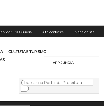
Servidor
GEOJundiaí
Alto contraste
Mapa do site
SA
CULTURA E TURISMO
IAS
APP JUNDIAÍ