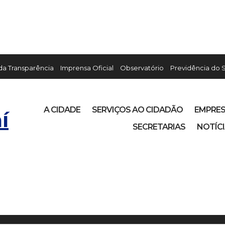
 da Transparência
Imprensa Oficial
Observatório
Previdência do 
A CIDADE
SERVIÇOS AO CIDADÃO
EMPRE
í
SECRETARIAS
NOTÍC