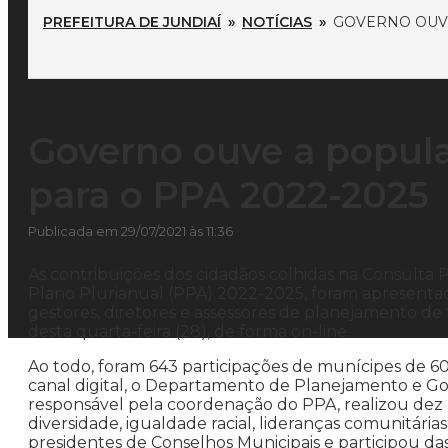
PREFEITURA DE JUNDIAÍ
»
NOTÍCIAS
»
GOVERNO OUVE
Governo ouve a popula
para o PPA 2022-2025
Publicada em 29/07/2021 às 11:36
As contribuições dos cidadãos colhidas na Consulta P
Plano Plurianual (PPA) 2022-2025, foram apresentad
gestores, diretores e assessores de planejamento de 
desta quarta-feira (28), de forma on-line.
Ao todo, foram 643 participações de munícipes de 60 
canal digital, o Departamento de Planejamento e G
responsável pela coordenação do PPA, realizou dez 
diversidade, igualdade racial, lideranças comunitária
presidentes de Conselhos Municipais e participou das