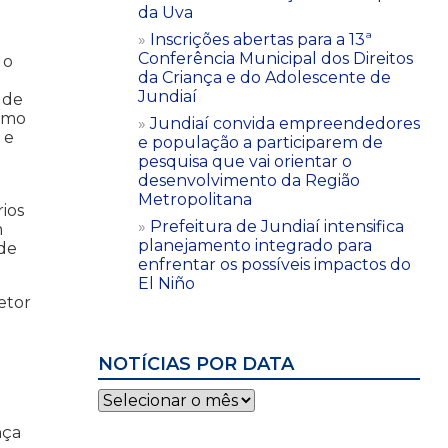
da Uva
Inscrições abertas para a 13ª
Conferência Municipal dos Direitos
 o
da Criança e do Adolescente de
Jundiaí
 de
ismo
Jundiaí convida empreendedores
 e
e população a participarem de
pesquisa que vai orientar o
desenvolvimento da Região
Metropolitana
ios
Prefeitura de Jundiaí intensifica
m
planejamento integrado para
 de
enfrentar os possíveis impactos do
El Niño
etor
NOTÍCIAS POR DATA
Notícias
por
nça
data