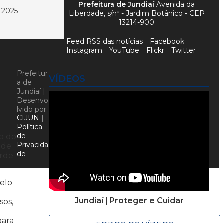
Prefeitura de Jundiaí
Avenida da
2025
Liberdade, s/nº - Jardim Botânico - CEP
13214-900
Feed RSS das notícias
Facebook
Instagram
YouTube
Flickr
Twitter
s
Prefeitur
VÍDEOS
a de
Jundiaí |
Desenvo
lvido por
CIJUN
|
Política
de
ão do
Privacida
 de
de
arde
pelo
Jundiaí | Proteger e Cuidar
sos,
para