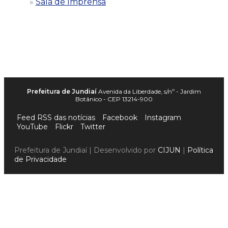
Sala de Imprensa
Prefeitura de Jundiaí
Avenida da Liberdade, s/nº - Jardim
Botânico - CEP 13214-900
Feed RSS das notícias
Facebook
Instagram
YouTube
Flickr
Twitter
Prefeitura de Jundiaí | Desenvolvido por
CIJUN
|
Política
de Privacidade