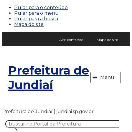
Pular para o conteúdo
Pular para o menu
Pular para a busca
Mapa do site
Alto contraste
Mapa do site
Prefeitura de
≡
Menu
Jundiaí
Prefeitura de Jundiaí | jundiai.sp.gov.br