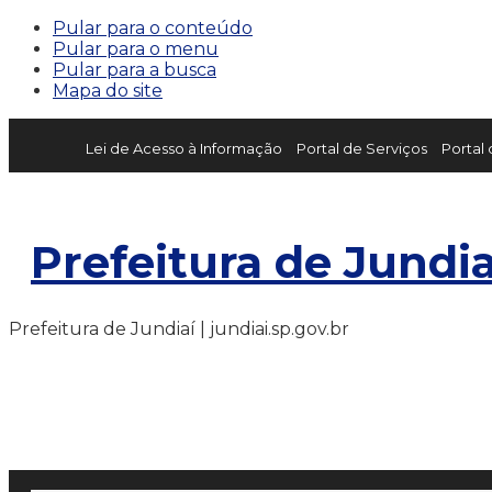
Pular para o conteúdo
Pular para o menu
Pular para a busca
Mapa do site
Lei de Acesso à Informação
Portal de Serviços
Portal
Prefeitura de Jundia
Prefeitura de Jundiaí | jundiai.sp.gov.br