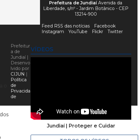
Prefeitura de Jundiaí
Avenida da
Liberdade, s/nº - Jardim Botânico - CEP
13214-900
Feed RSS das notícias
Facebook
Instagram
YouTube
Flickr
Twitter
Prefeitur
VÍDEOS
a de
Jundiaí |
Desenvo
lvido por
CIJUN
|
Política
de
a o
Privacida
de
 dos
Jundiaí | Proteger e Cuidar
o