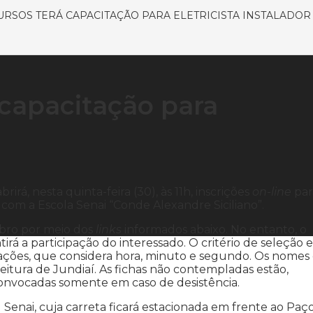
URSOS TERÁ CAPACITAÇÃO PARA ELETRICISTA INSTALADOR
 capacitação para
irá, nesta quinta-feira (30), às 11h, inscrições
on-line
par
 com a Escola Senai “Conde Alexandre Siciliano”.
ubro por meio dos
links
informados abaixo. No entanto, o
rá a participação do interessado. O critério de seleção e
ações, que considera hora, minuto e segundo. Os nomes
eitura de Jundiaí. As fichas não contempladas estão,
convocadas somente em caso de desistência.
 Senai, cuja carreta ficará estacionada em frente ao Paç