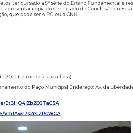
letos, ter cursado a 5ª série do Ensino Fundamental e res
rão apresentar cópia do Certificado de Conclusão do Ensi
ão, que pode ser o RG ou a CNH.
e 2021 (segunda à sexta-feira).
acionamento do Paço Municipal Endereço: Av. da Liberdade
.gle/EtBHQ4iZb2DJTaG5A
.gle/Vm1Awr7s2rGZRcWCA