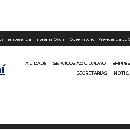
 da Transparência
Imprensa Oficial
Observatório
Previdência do 
A CIDADE
SERVIÇOS AO CIDADÃO
EMPRE
í
SECRETARIAS
NOTÍC