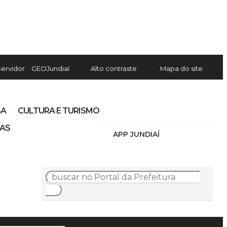
Servidor
GEOJundiaí
Alto contraste
Mapa do site
SA
CULTURA E TURISMO
IAS
APP JUNDIAÍ