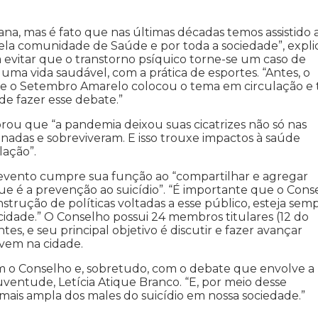
ana, mas é fato que nas últimas décadas temos assistido 
ela comunidade de Saúde e por toda a sociedade”, expli
 evitar que o transtorno psíquico torne-se um caso de
ma vida saudável, com a prática de esportes. “Antes, o
m, e o Setembro Amarelo colocou o tema em circulação e
 de fazer esse debate.”
ou que “a pandemia deixou suas cicatrizes não só nas
adas e sobreviveram. E isso trouxe impactos à saúde
lação”.
 o evento cumpre sua função ao “compartilhar e agregar
e é a prevenção ao suicídio”. “É importante que o Cons
trução de políticas voltadas a esse público, esteja sem
cidade.” O Conselho possui 24 membros titulares (12 do
tes, e seu principal objetivo é discutir e fazer avançar
ovem na cidade.
 o Conselho e, sobretudo, com o debate que envolve a
uventude, Letícia Atique Branco. “E, por meio desse
mais ampla dos males do suicídio em nossa sociedade.”