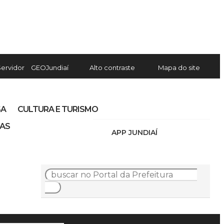
Servidor
GEOJundiaí
Alto contraste
Mapa do site
SA
CULTURA E TURISMO
IAS
APP JUNDIAÍ