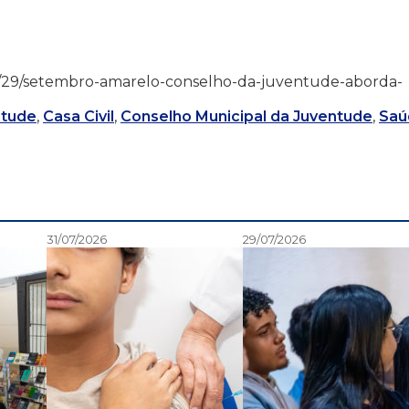
21/09/29/setembro-amarelo-conselho-da-juventude-aborda-
ntude
,
Casa Civil
,
Conselho Municipal da Juventude
,
Saú
31/07/2026
29/07/2026