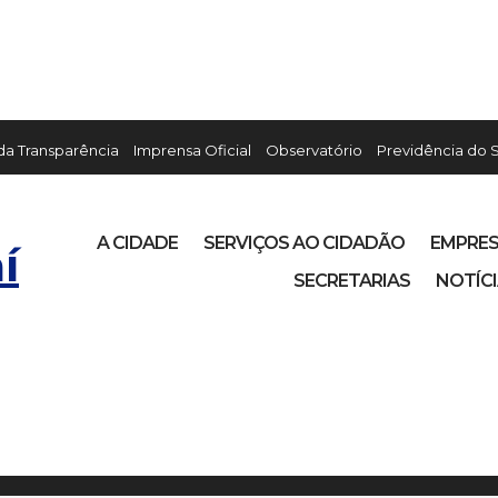
 da Transparência
Imprensa Oficial
Observatório
Previdência do 
A CIDADE
SERVIÇOS AO CIDADÃO
EMPRE
í
SECRETARIAS
NOTÍC