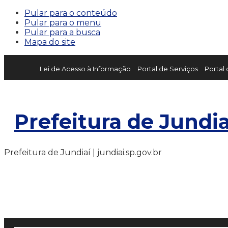
Pular para o conteúdo
Pular para o menu
Pular para a busca
Mapa do site
Lei de Acesso à Informação
Portal de Serviços
Portal
Prefeitura de Jundia
Prefeitura de Jundiaí | jundiai.sp.gov.br