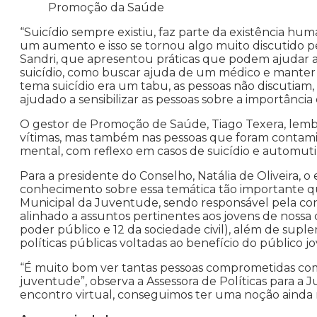
Promoção da Saúde
“Suicídio sempre existiu, faz parte da existência hum
um aumento e isso se tornou algo muito discutido p
Sandri, que apresentou práticas que podem ajudar a
suicídio, como buscar ajuda de um médico e manter u
tema suicídio era um tabu, as pessoas não discutia
ajudado a sensibilizar as pessoas sobre a importância
O gestor de Promoção de Saúde, Tiago Texera, lembr
vítimas, mas também nas pessoas que foram contamin
mental, com reflexo em casos de suicídio e automuti
Para a presidente do Conselho, Natália de Oliveira,
conhecimento sobre essa temática tão importante qu
Municipal da Juventude, sendo responsável pela cons
alinhado a assuntos pertinentes aos jovens de nossa 
poder público e 12 da sociedade civil), além de suplen
políticas públicas voltadas ao benefício do público j
“É muito bom ver tantas pessoas comprometidas com
juventude”, observa a Assessora de Políticas para a J
encontro virtual, conseguimos ter uma noção ainda 