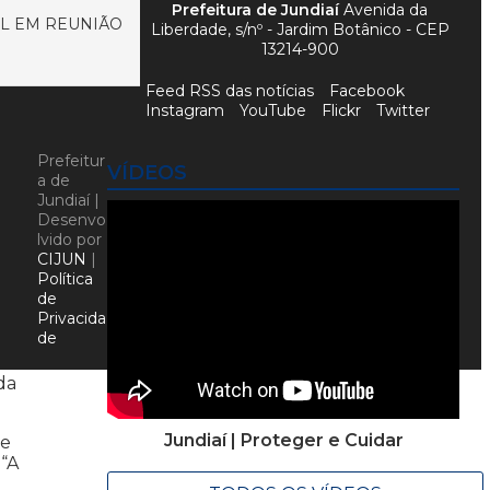
Prefeitura de Jundiaí
Avenida da
L EM REUNIÃO
Liberdade, s/nº - Jardim Botânico - CEP
13214-900
Feed RSS das notícias
Facebook
Instagram
YouTube
Flickr
Twitter
Prefeitur
VÍDEOS
a de
Jundiaí |
Desenvo
lvido por
CIJUN
|
Política
de
Privacida
de
da
Jundiaí | Proteger e Cuidar
de
 “A