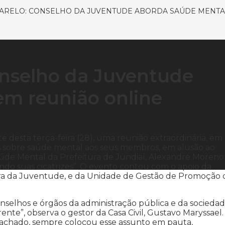
ARELO: CONSELHO DA JUVENTUDE ABORDA SAÚDE MENTA
nselho da Juventude
em reunião online
 desta terça-feira (28), uma reunião extraordinária, em
es sobre saúde mental aos seus membros, em alusão ao
úde Mental da Prefeitura de Jundiaí, Alexandre Moreno
ndo suas cicatrizes”. O evento contou com o apoio da
sora da Juventude, e da Unidade de Gestão de Promoção 
onselhos e órgãos da administração pública e da socieda
rente”, observa o gestor da Casa Civil, Gustavo Maryssael.
Machado, sempre colocou esse assunto em pauta,