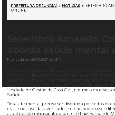
PREFEITURA DE JUNDIAÍ
»
NOTÍCIAS
»
SETEMBRO AM
ONLINE
Setembro Amarelo: Co
aborda saúde mental 
Publicada em 29/09/2021 às 09:17
O Conselho Municipal da Juventude realizou, na noite
formato on-line, com o objetivo de levar informaçõ
Setembro Amarelo. Na ocasião, o coordenador de Sa
Sandri, apresentou a palestra “Juventude: desvenda
Unidade de Gestão da Casa Civil, por meio da asses
Saúde.
“A saúde mental precisa ser discutida por todos os c
civil, e no caso da juventude isso não poderia ser dife
atual gestão municipal, do prefeito Luiz Fernando 