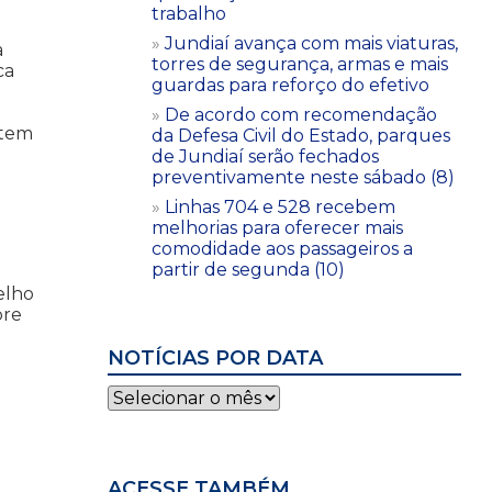
trabalho
Jundiaí avança com mais viaturas,
a
torres de segurança, armas e mais
ca
guardas para reforço do efetivo
De acordo com recomendação
 tem
da Defesa Civil do Estado, parques
de Jundiaí serão fechados
preventivamente neste sábado (8)
Linhas 704 e 528 recebem
melhorias para oferecer mais
comodidade aos passageiros a
partir de segunda (10)
elho
pre
NOTÍCIAS POR DATA
Notícias
por
data
ACESSE TAMBÉM