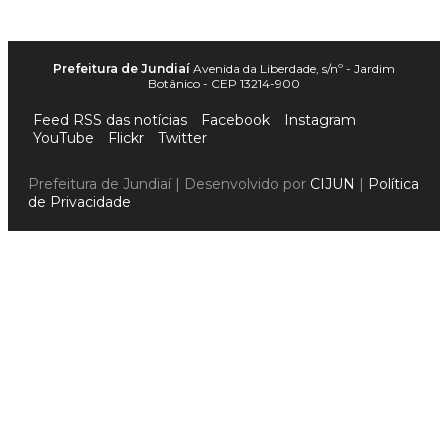
Prefeitura de Jundiaí
Avenida da Liberdade, s/nº - Jardim
Botânico - CEP 13214-900
Feed RSS das notícias
Facebook
Instagram
YouTube
Flickr
Twitter
Prefeitura de Jundiaí | Desenvolvido por
CIJUN
|
Política
de Privacidade