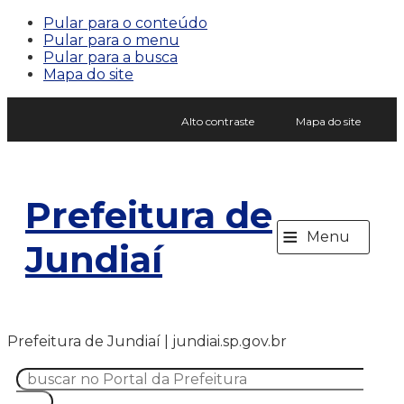
Pular para o conteúdo
Pular para o menu
Pular para a busca
Mapa do site
Alto contraste
Mapa do site
Prefeitura de
≡
Menu
Jundiaí
Prefeitura de Jundiaí | jundiai.sp.gov.br