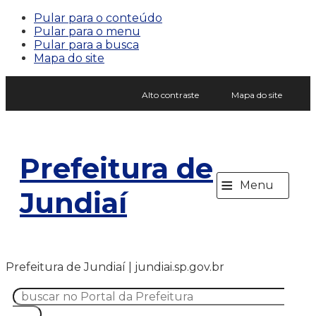
Pular para o conteúdo
Pular para o menu
Pular para a busca
Mapa do site
Alto contraste
Mapa do site
Prefeitura de
≡
Menu
Jundiaí
Prefeitura de Jundiaí | jundiai.sp.gov.br