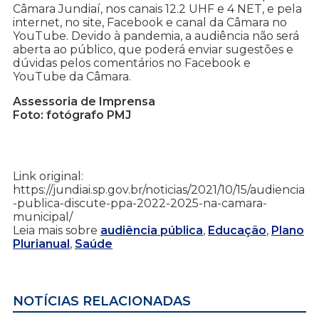
Câmara Jundiaí, nos canais 12.2 UHF e 4 NET, e pela
internet, no site, Facebook e canal da Câmara no
YouTube. Devido à pandemia, a audiência não será
aberta ao público, que poderá enviar sugestões e
dúvidas pelos comentários no Facebook e
YouTube da Câmara.
Assessoria de Imprensa
Foto: fotógrafo PMJ
Link original:
https://jundiai.sp.gov.br/noticias/2021/10/15/audiencia
-publica-discute-ppa-2022-2025-na-camara-
municipal/
Leia mais sobre
audiência pública
,
Educação
,
Plano
Plurianual
,
Saúde
NOTÍCIAS RELACIONADAS