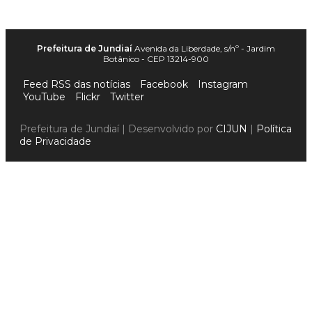
Prefeitura de Jundiaí
Avenida da Liberdade, s/nº - Jardim
Botânico - CEP 13214-900
Feed RSS das notícias
Facebook
Instagram
YouTube
Flickr
Twitter
Prefeitura de Jundiaí | Desenvolvido por
CIJUN
|
Política
de Privacidade