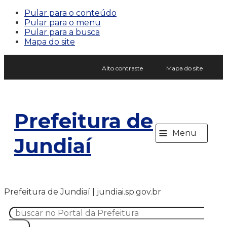
Pular para o conteúdo
Pular para o menu
Pular para a busca
Mapa do site
Alto contraste
Mapa do site
Prefeitura de
≡
Menu
Jundiaí
Prefeitura de Jundiaí | jundiai.sp.gov.br