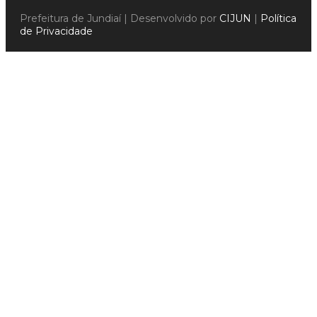
Prefeitura de Jundiaí | Desenvolvido por
CIJUN
|
Política
de Privacidade