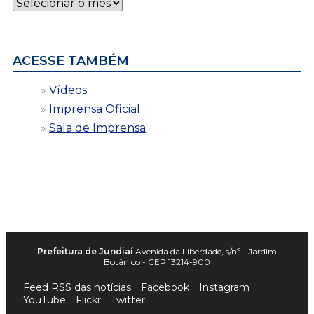
Notícias
por
data
ACESSE TAMBÉM
Vídeos
Imprensa Oficial
Sala de Imprensa
Prefeitura de Jundiaí
Avenida da Liberdade, s/nº - Jardim
Botânico - CEP 13214-900
Feed RSS das notícias
Facebook
Instagram
YouTube
Flickr
Twitter