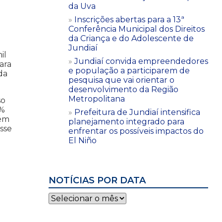
da Uva
Inscrições abertas para a 13ª
Conferência Municipal dos Direitos
da Criança e do Adolescente de
Jundiaí
il
Jundiaí convida empreendedores
ara
e população a participarem de
da
pesquisa que vai orientar o
desenvolvimento da Região
Metropolitana
so
0%
Prefeitura de Jundiaí intensifica
lém
planejamento integrado para
sse
enfrentar os possíveis impactos do
El Niño
NOTÍCIAS POR DATA
Notícias
por
data