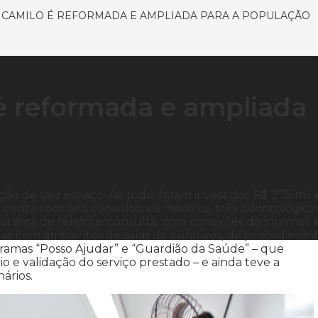
 CAMILO É REFORMADA E AMPLIADA PARA A POPULAÇÃO
é reformada e ampliada
ão de seu espaço. Ao todo, foram investidos R$ 275 mil
onta com oito consultórios médicos, três odontológico
stema de teleinterconsulta, com conexões de internet 
ntar com ambientes de salas de curativos, de procediment
ramas “Posso Ajudar” e “Guardião da Saúde” – que
 e validação do serviço prestado – e ainda teve a
ários.