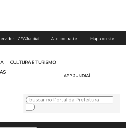
Servidor
GEOJundiaí
Alto contraste
Mapa do site
SA
CULTURA E TURISMO
IAS
APP JUNDIAÍ