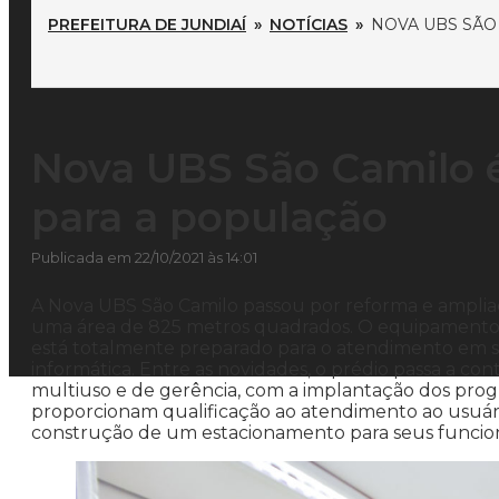
PREFEITURA DE JUNDIAÍ
»
NOTÍCIAS
»
NOVA UBS SÃO
Nova UBS São Camilo 
para a população
Publicada em 22/10/2021 às 14:01
A Nova UBS São Camilo passou por reforma e ampliaç
uma área de 825 metros quadrados. O equipamento c
está totalmente preparado para o atendimento em si
informática. Entre as novidades, o prédio passa a co
multiuso e de gerência, com a implantação dos prog
proporcionam qualificação ao atendimento ao usuário
construção de um estacionamento para seus funcion