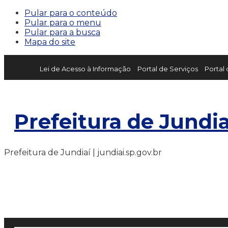
Pular para o conteúdo
Pular para o menu
Pular para a busca
Mapa do site
Lei de Acesso à Informação
Portal de Serviços
Portal
Prefeitura de Jundia
Prefeitura de Jundiaí | jundiai.sp.gov.br