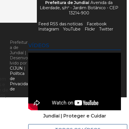
Prefeitura de Jundiaí
Avenida da
Liberdade, s/nº - Jardim Botânico - CEP
13214-900
Feed RSS das notícias
Facebook
Instagram
YouTube
Flickr
Twitter
Prefeitur
VÍDEOS
a de
Jundiaí |
Desenvo
lvido por
CIJUN
|
Política
de
 em
Privacida
s e
de
e de
os,
Jundiaí | Proteger e Cuidar