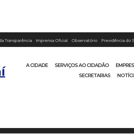
 da Transparência
Imprensa Oficial
Observatório
Previdência do 
A CIDADE
SERVIÇOS AO CIDADÃO
EMPRE
í
SECRETARIAS
NOTÍC