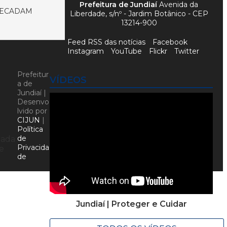
Prefeitura de Jundiaí
Avenida da
RECADAM
Liberdade, s/nº - Jardim Botânico - CEP
13214-900
Feed RSS das notícias
Facebook
Instagram
YouTube
Flickr
Twitter
Prefeitur
VÍDEOS
a de
Jundiaí |
Desenvo
lvido por
CIJUN
|
Política
de
dada
Privacida
e
de
Jundiaí | Proteger e Cuidar