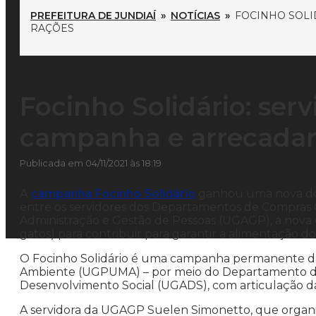
PREFEITURA DE JUNDIAÍ
»
NOTÍCIAS
»
FOCINHO SOLI
RAÇÕES
Focinho Solidário: ser
campanha e arrecada
Publicada em 04/11/2021 às 18:19
A
campanha Focinho Solidário
ganhou uma nova doaç
entre os servidores dos Departamentos de Compras
Administração e Gestão de Pessoas (UGAGP), a nova c
gatos) para contribuir para garantir a alimentação dos
O Focinho Solidário é uma campanha permanente d
Ambiente (UGPUMA) – por meio do Departamento de 
Desenvolvimento Social (UGADS), com articulação d
A servidora da UGAGP Suelen Simonetto, que organiz