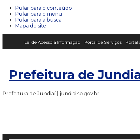
Pular para o conteúdo
Pular para o menu
Pular para a busca
Mapa do site
Lei de Acesso à Informação
Portal de Serviços
Portal
Prefeitura de Jundia
Prefeitura de Jundiaí | jundiai.sp.gov.br