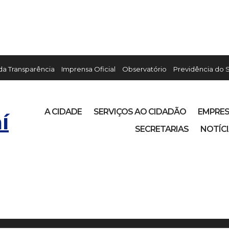
 da Transparência
Imprensa Oficial
Observatório
Previdência do 
A CIDADE
SERVIÇOS AO CIDADÃO
EMPRE
í
SECRETARIAS
NOTÍC