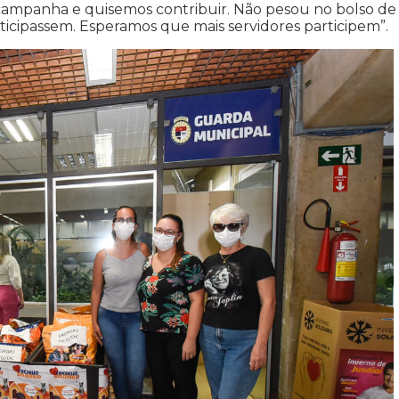
campanha e quisemos contribuir. Não pesou no bolso de
cipassem. Esperamos que mais servidores participem”.