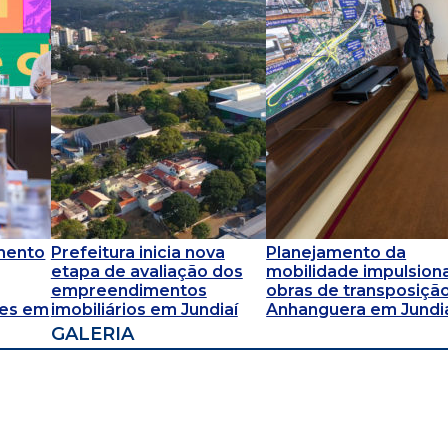
mento
Prefeitura inicia nova
Planejamento da
etapa de avaliação dos
mobilidade impulsion
empreendimentos
obras de transposiçã
ões em
imobiliários em Jundiaí
Anhanguera em Jundi
GALERIA