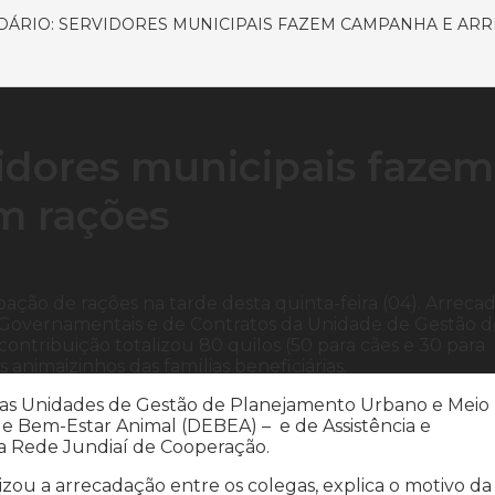
DÁRIO: SERVIDORES MUNICIPAIS FAZEM CAMPANHA E AR
vidores municipais fazem
m rações
ão de rações na tarde desta quinta-feira (04). Arreca
 Governamentais e de Contratos da Unidade de Gestão d
ontribuição totalizou 80 quilos (50 para cães e 30 para
 animaizinhos das famílias beneficiárias.
as Unidades de Gestão de Planejamento Urbano e Meio
Bem-Estar Animal (DEBEA) – e de Assistência e
a Rede Jundiaí de Cooperação.
ou a arrecadação entre os colegas, explica o motivo da