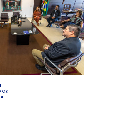
a
o da
aí