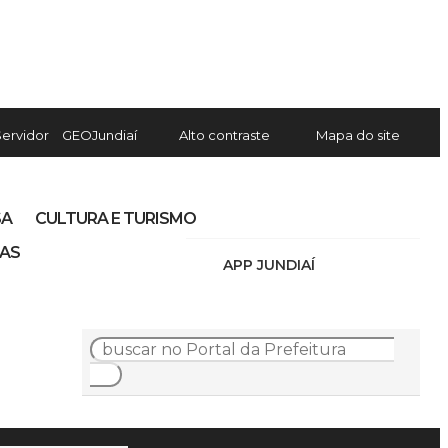
Servidor
GEOJundiaí
Alto contraste
Mapa do site
SA
CULTURA E TURISMO
IAS
APP JUNDIAÍ