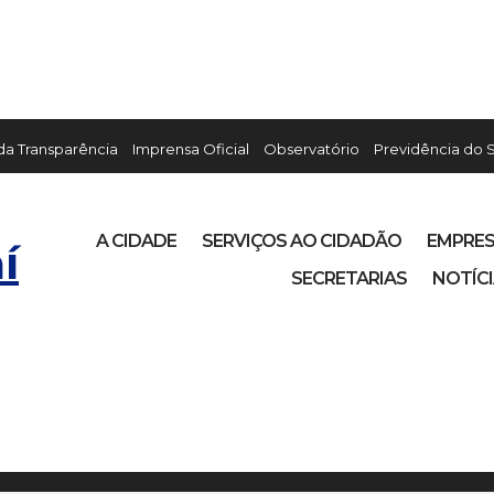
 da Transparência
Imprensa Oficial
Observatório
Previdência do 
A CIDADE
SERVIÇOS AO CIDADÃO
EMPRE
í
SECRETARIAS
NOTÍC