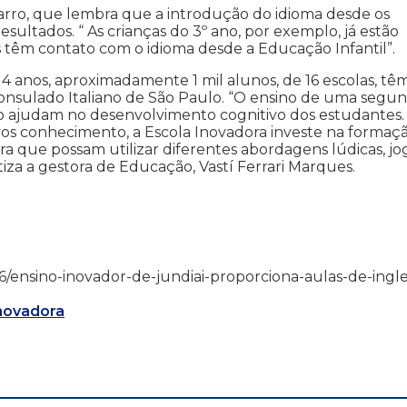
izarro, que lembra que a introdução do idioma desde os
sultados. “ As crianças do 3º ano, por exemplo, já estão
 têm contato com o idioma desde a Educação Infantil”.
4 anos, aproximadamente 1 mil alunos, de 16 escolas, tê
 Consulado Italiano de São Paulo. “O ensino de uma segu
ção ajudam no desenvolvimento cognitivo dos estudantes.
vos conhecimento, a Escola Inovadora investe na formaç
a que possam utilizar diferentes abordagens lúdicas, jo
tiza a gestora de Educação, Vastí Ferrari Marques.
11/16/ensino-inovador-de-jundiai-proporciona-aulas-de-ingle
Inovadora