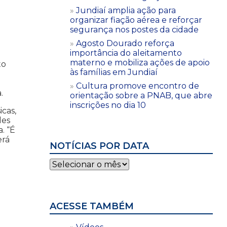
Jundiaí amplia ação para
organizar fiação aérea e reforçar
segurança nos postes da cidade
Agosto Dourado reforça
importância do aleitamento
materno e mobiliza ações de apoio
to
às famílias em Jundiaí
Cultura promove encontro de
a.
orientação sobre a PNAB, que abre
inscrições no dia 10
cas,
des
. “É
erá
NOTÍCIAS POR DATA
Notícias
por
data
ACESSE TAMBÉM