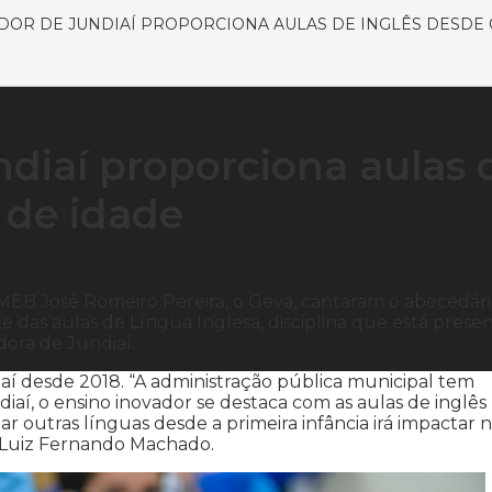
DOR DE JUNDIAÍ PROPORCIONA AULAS DE INGLÊS DESDE 
ndiaí proporciona aulas 
 de idade
MEB José Romeiro Pereira, o Geva, cantaram o abecedár
te das aulas de Língua Inglesa, disciplina que está prese
dora de Jundiaí.
iaí desde 2018. “A administração pública municipal tem
aí, o ensino inovador se destaca com as aulas de inglês
nar outras línguas desde a primeira infância irá impactar 
to Luiz Fernando Machado.