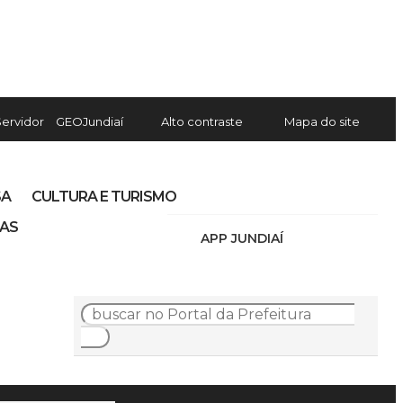
Servidor
GEOJundiaí
Alto contraste
Mapa do site
SA
CULTURA E TURISMO
IAS
APP JUNDIAÍ