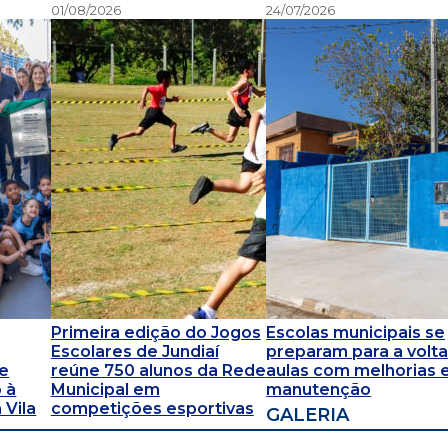
01/08/2026
24/07/2026
Primeira edição do Jogos
Escolas municipais se
Escolares de Jundiaí
preparam para a volta
 e
reúne 750 alunos da Rede
aulas com melhorias 
 à
Municipal em
manutenção
 Vila
competições esportivas
GALERIA