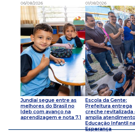
06/08/2026
01/08/2026
Jundiaí segue entre as
Escola da Gente:
melhores do Brasil no
Prefeitura entrega
Ideb com avanço na
creche revitalizada
aprendizagem e nota 7,1
amplia atendimento
Educação Infantil na
Esperança