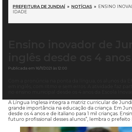
PREFEITURA DE JUNDIAÍ
»
NOTÍCIAS
»
ENSINO INOVA
IDADE
Ensino inovador de Ju
inglês desde os 4 anos
Publicada em 16/11/2021 às 12:00
Com a pronúncia na ponta da língua, os alunos da E
em inglês, com ritmo e sem erros. A atividade faz par
no ensino municipal desde os 4 anos da Escola Inova
A Língua Inglesa integra a matriz curricular de Jund
grande importância na educação da criança. Em Jundi
desde os 4 anos e de italiano para 1 mil crianças. Ensi
futuro profissional desses alunos”, lembra o prefei