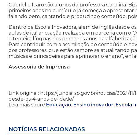
Gabriel e Ícaro são alunos da professora Carolina B
primeiros anos no currículo já começa a apresentar re
falando bem, cantando e produzindo conteúdo, pois
Dentro da Escola Inovadora, além de inglês desde os 
aulas de italiano, ação realizada em parceria com o
e terceira línguas nos primeiros anos da alfabetiza
Para contribuir com a assimilação do conteúdo e no
dos professores, que estão sempre se atualizando par
músicas e brincadeiras para aprimorar o ensino”, enfa
Assessoria de Imprensa
Link original: https://jundiai.sp.gov.br/noticias/2021/
desde-os-4-anos-de-idade/
Leia mais sobre
Educação
,
Ensino inovador
,
Escola 
NOTÍCIAS RELACIONADAS