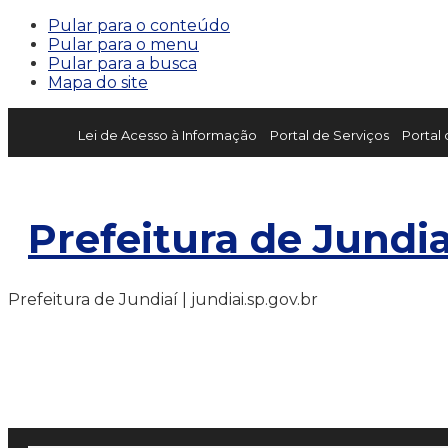
Pular para o conteúdo
Pular para o menu
Pular para a busca
Mapa do site
Lei de Acesso à Informação
Portal de Serviços
Portal
Prefeitura de Jundia
Prefeitura de Jundiaí | jundiai.sp.gov.br