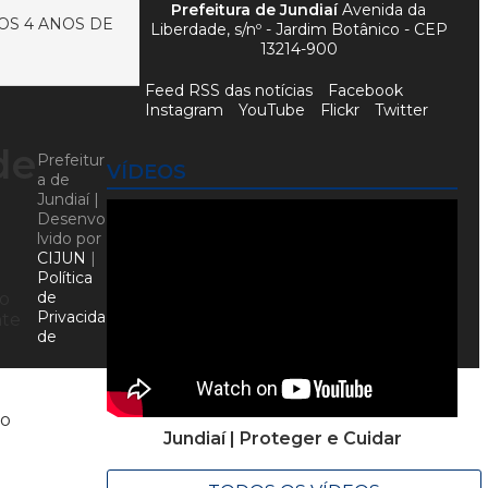
Prefeitura de Jundiaí
Avenida da
OS 4 ANOS DE
Liberdade, s/nº - Jardim Botânico - CEP
13214-900
Feed RSS das notícias
Facebook
Instagram
YouTube
Flickr
Twitter
de
Prefeitur
VÍDEOS
a de
Jundiaí |
Desenvo
lvido por
CIJUN
|
Política
de
io
Privacida
nte
de
no
Jundiaí | Proteger e Cuidar