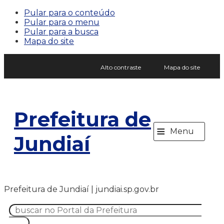
Pular para o conteúdo
Pular para o menu
Pular para a busca
Mapa do site
Alto contraste
Mapa do site
Prefeitura de
≡
Menu
Jundiaí
Prefeitura de Jundiaí | jundiai.sp.gov.br