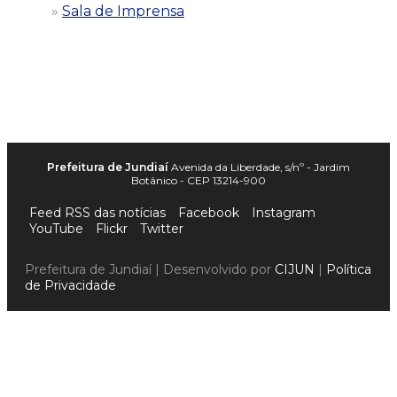
Sala de Imprensa
Prefeitura de Jundiaí
Avenida da Liberdade, s/nº - Jardim
Botânico - CEP 13214-900
Feed RSS das notícias
Facebook
Instagram
YouTube
Flickr
Twitter
Prefeitura de Jundiaí | Desenvolvido por
CIJUN
|
Política
de Privacidade