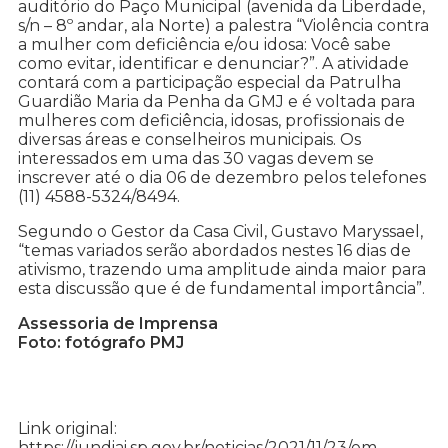
auditório do Paço Municipal (avenida da Liberdade,
s/n – 8º andar, ala Norte) a palestra “Violência contra
a mulher com deficiência e/ou idosa: Você sabe
como evitar, identificar e denunciar?”. A atividade
contará com a participação especial da Patrulha
Guardião Maria da Penha da GMJ e é voltada para
mulheres com deficiência, idosas, profissionais de
diversas áreas e conselheiros municipais. Os
interessados em uma das 30 vagas devem se
inscrever até o dia 06 de dezembro pelos telefones
(11) 4588-5324/8494.
Segundo o Gestor da Casa Civil, Gustavo Maryssael,
“temas variados serão abordados nestes 16 dias de
ativismo, trazendo uma amplitude ainda maior para
esta discussão que é de fundamental importância”.
Assessoria de Imprensa
Foto: fotógrafo PMJ
Link original:
https://jundiai.sp.gov.br/noticias/2021/11/23/em-