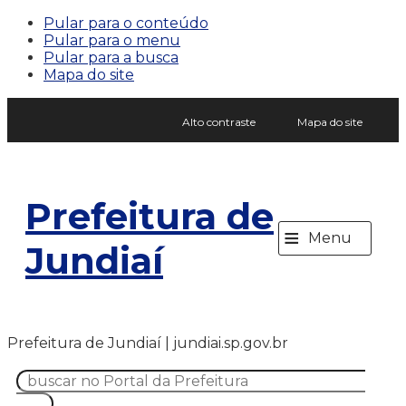
Pular para o conteúdo
Pular para o menu
Pular para a busca
Mapa do site
Alto contraste
Mapa do site
Prefeitura de
≡
Menu
Jundiaí
Prefeitura de Jundiaí | jundiai.sp.gov.br