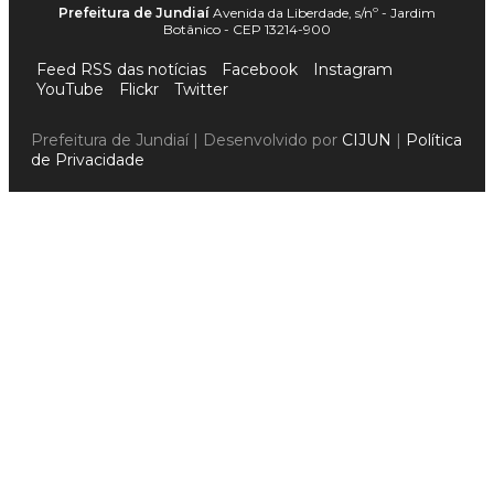
Prefeitura de Jundiaí
Avenida da Liberdade, s/nº - Jardim
Botânico - CEP 13214-900
Feed RSS das notícias
Facebook
Instagram
YouTube
Flickr
Twitter
Prefeitura de Jundiaí | Desenvolvido por
CIJUN
|
Política
de Privacidade