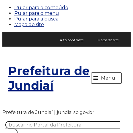
Pular para o conteúdo
Pular para o menu
Pular para a busca
Mapa do site
Alto contraste
Mapa do site
Prefeitura de
≡
Menu
Jundiaí
Prefeitura de Jundiaí | jundiai.sp.gov.br