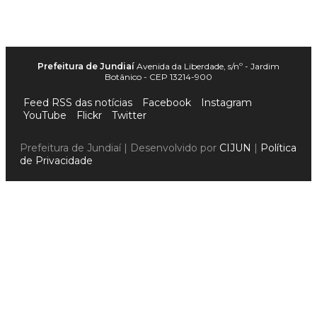
Prefeitura de Jundiaí
Avenida da Liberdade, s/nº - Jardim
Botânico - CEP 13214-900
Feed RSS das notícias
Facebook
Instagram
YouTube
Flickr
Twitter
Prefeitura de Jundiaí | Desenvolvido por
CIJUN
|
Política
de Privacidade