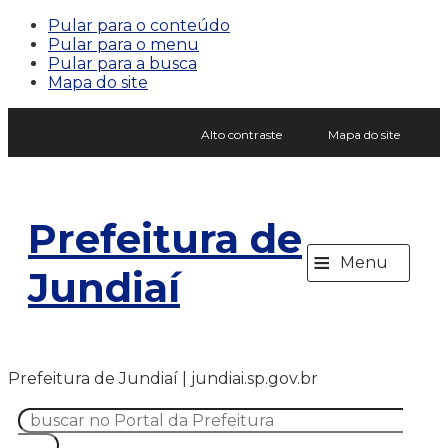
Pular para o conteúdo
Pular para o menu
Pular para a busca
Mapa do site
Alto contraste
Mapa do site
Prefeitura de
≡
Menu
Jundiaí
Prefeitura de Jundiaí | jundiai.sp.gov.br