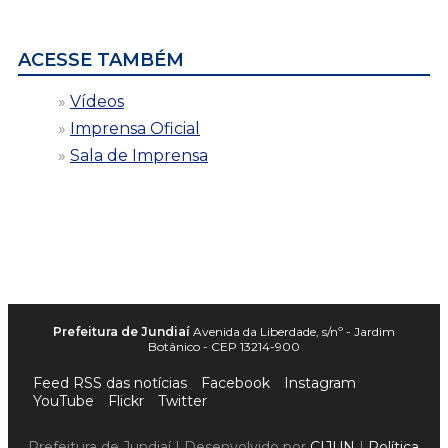
data
ACESSE TAMBÉM
Vídeos
Imprensa Oficial
Sala de Imprensa
Prefeitura de Jundiaí
Avenida da Liberdade, s/nº - Jardim
Botânico - CEP 13214-900
Feed RSS das notícias
Facebook
Instagram
YouTube
Flickr
Twitter
Prefeitura de Jundiaí | Desenvolvido por
CIJUN
|
Política