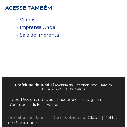
ACESSE TAMBÉM
Vídeos
Imprensa Oficial
Sala de Imprensa
Prefeitura de Jundiaí
Avenida da Liberdade, s/nº - Jardim
Botânico - CEP 13214-900
Feed RSS das notícias
Facebook
Instagram
YouTube
Flickr
Twitter
Prefeitura de Jundiaí | Desenvolvido por
CIJUN
|
Política
de Privacidade