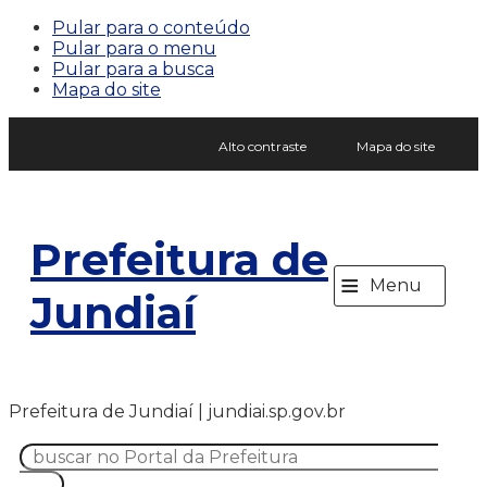
Pular para o conteúdo
Pular para o menu
Pular para a busca
Mapa do site
Alto contraste
Mapa do site
Prefeitura de
≡
Menu
Jundiaí
Prefeitura de Jundiaí | jundiai.sp.gov.br