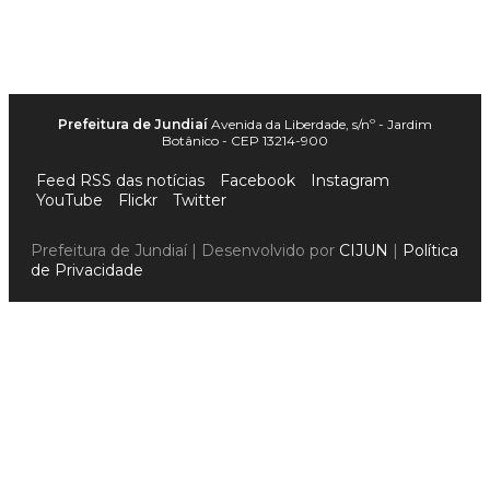
Prefeitura de Jundiaí
Avenida da Liberdade, s/nº - Jardim
Botânico - CEP 13214-900
Feed RSS das notícias
Facebook
Instagram
YouTube
Flickr
Twitter
Prefeitura de Jundiaí | Desenvolvido por
CIJUN
|
Política
de Privacidade