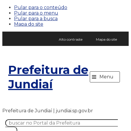
Pular para o conteúdo
Pular para o menu
Pular para a busca
Mapa do site
Alto contraste
Mapa do site
Prefeitura de
≡
Menu
Jundiaí
Prefeitura de Jundiaí | jundiai.sp.gov.br