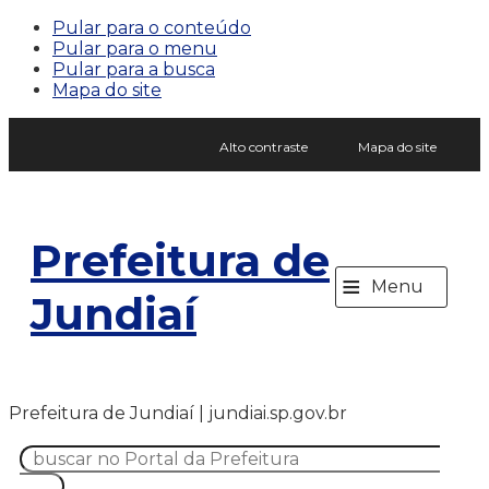
Pular para o conteúdo
Pular para o menu
Pular para a busca
Mapa do site
Alto contraste
Mapa do site
Prefeitura de
≡
Menu
Jundiaí
Prefeitura de Jundiaí | jundiai.sp.gov.br