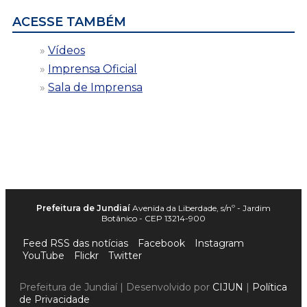
ACESSE TAMBÉM
Vídeos
Imprensa Oficial
Sala de Imprensa
Prefeitura de Jundiaí
Avenida da Liberdade, s/nº - Jardim
Botânico - CEP 13214-900
Feed RSS das notícias
Facebook
Instagram
YouTube
Flickr
Twitter
Prefeitura de Jundiaí | Desenvolvido por
CIJUN
|
Política
de Privacidade