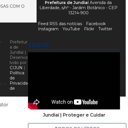
Prefeitura de Jundiaí
Avenida da
OSAS COM O
Liberdade, s/nº - Jardim Botânico - CEP
13214-900
Feed RSS das notícias
Facebook
Instagram
YouTube
Flickr
Twitter
r
Prefeitur
VÍDEOS
a de
Jundiaí |
Desenvo
lvido por
CIJUN
|
Política
de
Privacida
a o
de
stor
Jundiaí | Proteger e Cuidar