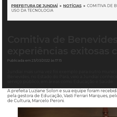
PREFEITURA DE JUNDIAÍ
»
NOTÍCIAS
»
COMITIVA DE 
USO DA TECNOLOGIA
Comitiva de Benevides
experiências exitosas 
Publicada em 23/03/2022 às 17:15
Jundiaí mais uma vez foi exemplo para outro municípi
Benevides, no Estado do Pará, veio a Jundiaí conhece
serviço público, em áreas como Educação e Saúde.
A prefeita Luziane Solon e sua equipe foram receb
pela gestora de Educação, Vasti Ferrari Marques, pe
de Cultura, Marcelo Peroni.