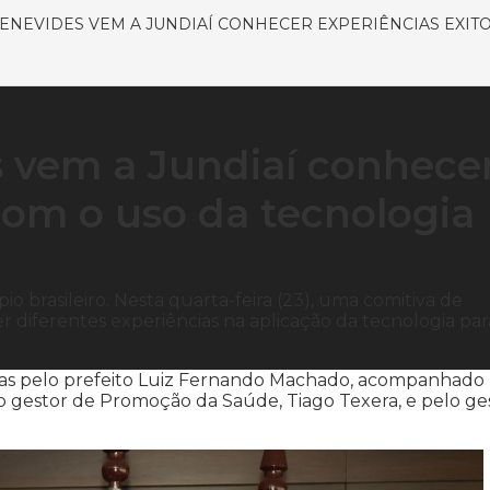
BENEVIDES VEM A JUNDIAÍ CONHECER EXPERIÊNCIAS EXIT
 vem a Jundiaí conhece
com o uso da tecnologia
o brasileiro. Nesta quarta-feira (23), uma comitiva de
r diferentes experiências na aplicação da tecnologia par
idas pelo prefeito Luiz Fernando Machado, acompanhado
lo gestor de Promoção da Saúde, Tiago Texera, e pelo ge