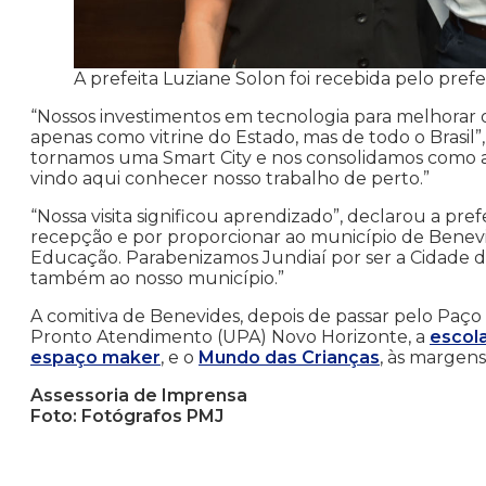
A prefeita Luziane Solon foi recebida pelo pre
“Nossos investimentos em tecnologia para melhorar o
apenas como vitrine do Estado, mas de todo o Brasil”
tornamos uma Smart City e nos consolidamos como a C
vindo aqui conhecer nosso trabalho de perto.”
“Nossa visita significou aprendizado”, declarou a pr
recepção e por proporcionar ao município de Bene
Educação. Parabenizamos Jundiaí por ser a Cidade 
também ao nosso município.”
A comitiva de Benevides, depois de passar pelo Paço
Pronto Atendimento (UPA) Novo Horizonte, a
escola
espaço maker
, e o
Mundo das Crianças
, às margen
Assessoria de Imprensa
Foto: Fotógrafos PMJ