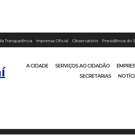
 da Transparência
Imprensa Oficial
Observatório
Previdência do 
A CIDADE
SERVIÇOS AO CIDADÃO
EMPRE
í
SECRETARIAS
NOTÍC