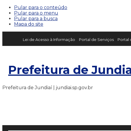
Pular para o conteúdo
Pular para o menu
Pular para a busca
Mapa do site
Lei de Acesso à Informação
Portal de Serviços
Portal
Prefeitura de Jundia
Prefeitura de Jundiaí | jundiai.sp.gov.br