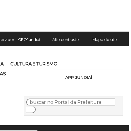
Servidor
GEOJundiaí
Alto contraste
Mapa do site
SA
CULTURA E TURISMO
IAS
APP JUNDIAÍ