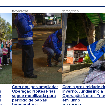
19/06/2026
22/05/2026
Com equipes ampliadas,
Com a proximidade d
m
Operação Noites Frias
inverno, Jundiaí inicia
e
segue mobilizada para
Operação Noites Fria
m
período de baixas
em junho
 a
temperaturas