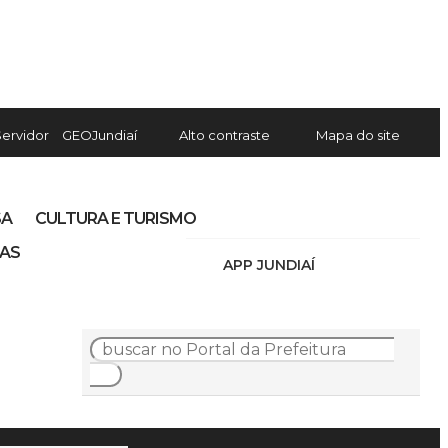
Servidor
GEOJundiaí
Alto contraste
Mapa do site
SA
CULTURA E TURISMO
IAS
APP JUNDIAÍ