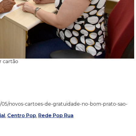
r cartão
2/04/05/novos-cartoes-de-gratuidade-no-bom-prato-sao-
al
,
Centro Pop
,
Rede Pop Rua