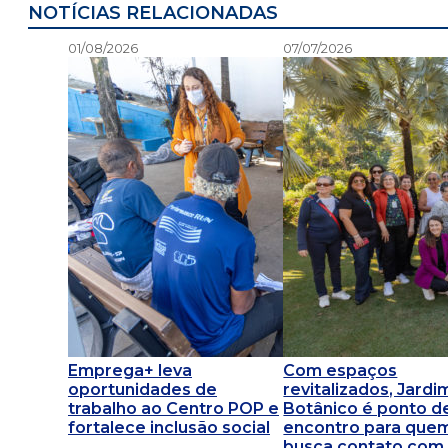
NOTÍCIAS RELACIONADAS
01/08/2026
07/07/2026
Emprega+ leva
Com espaços
oportunidades de
revitalizados, Jardi
trabalho ao Centro POP e
Botânico é ponto d
fortalece inclusão social
encontro para que
busca contato com