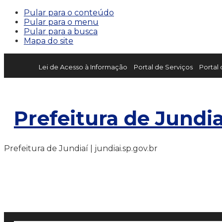
Pular para o conteúdo
Pular para o menu
Pular para a busca
Mapa do site
Lei de Acesso à Informação
Portal de Serviços
Portal
Prefeitura de Jundia
Prefeitura de Jundiaí | jundiai.sp.gov.br