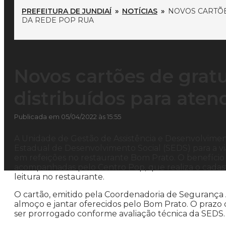
PREFEITURA DE JUNDIAÍ
»
NOTÍCIAS
»
NOVOS CARTÕE
DA REDE POP RUA
Novos cartões de grat
distribuídos para ate
Publicada em 05/04/2022 às 15:55
A Unidade de Gestão de Assistência e Desenvolvimen
Estadual de Desenvolvimento Social (SEDS) para a vi
em refeições no restaurante Bom Prato. O benefício
acompanhadas pelo Centro Pop, que realiza o cadast
leitura no restaurante.
O cartão, emitido pela Coordenadoria de Segurança A
almoço e jantar oferecidos pelo Bom Prato. O prazo
ser prorrogado conforme avaliação técnica da SEDS.