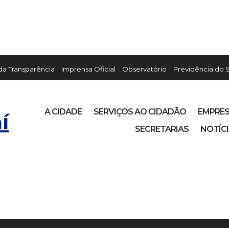
 da Transparência
Imprensa Oficial
Observatório
Previdência do 
A CIDADE
SERVIÇOS AO CIDADÃO
EMPRE
í
SECRETARIAS
NOTÍC