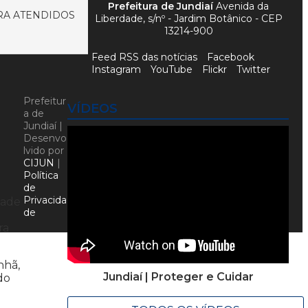
Prefeitura de Jundiaí
Avenida da
RA ATENDIDOS
Liberdade, s/nº - Jardim Botânico - CEP
13214-900
Feed RSS das notícias
Facebook
Instagram
YouTube
Flickr
Twitter
Prefeitur
VÍDEOS
a de
Jundiaí |
Desenvo
lvido por
CIJUN
|
Política
de
Privacida
dade
de
ra
nhã,
Jundiaí | Proteger e Cuidar
do