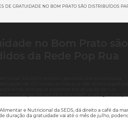
S DE GRATUIDADE NO BOM PRATO SÃO DISTRIBUÍDOS PA
uidade no Bom Prato são
ndidos da Rede Pop Rua
to Social (UGADS) renovou parceria com a Secretaria
abilização de 130 novos cartões que dão direito à gratui
 está sendo entregue a pessoas em situação de rua
ro nominal por beneficiário vinculado a um QR code pa
limentar e Nutricional da SEDS, dá direito a café da ma
 de duração da gratuidade vai até o mês de julho, poden