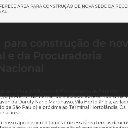
FERECE ÁREA PARA CONSTRUÇÃO DE NOVA SEDE DA RECEI
NAL
a para construção de no
l e da Procuradoria
Nacional
ita Federal do Brasil e da Procuradoria da Fazenda
07), o prefeito Luiz Fernando Machado apresentou uma á
avenida Doroty Nano Martinasso, Vila Hortolândia, ao lad
ado de São Paulo) e próxima ao Terminal Hortolândia. Os
ela área.
 nosso apoio e acreditamos que essa área tem as dimen