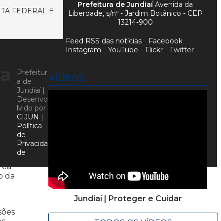
Prefeitura de Jundiaí
Avenida da
TA FEDERAL E
Liberdade, s/nº - Jardim Botânico - CEP
13214-900
Feed RSS das notícias
Facebook
Instagram
YouTube
Flickr
Twitter
va
Prefeitur
VÍDEOS
a de
Jundiaí |
Desenvo
lvido por
CIJUN
|
Política
de
Privacida
de
rea
o da
Jundiaí | Proteger e Cuidar
sões