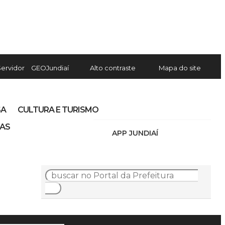
Servidor
GEOJundiaí
Alto contraste
Mapa do site
SA
CULTURA E TURISMO
IAS
APP JUNDIAÍ