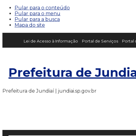
Pular para o conteúdo
Pular para o menu
Pular para a busca
Mapa do site
Lei de Acesso à Informação
Portal de Serviços
Portal
Prefeitura de Jundia
Prefeitura de Jundiaí | jundiai.sp.gov.br