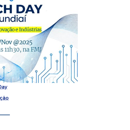
 Day
ação