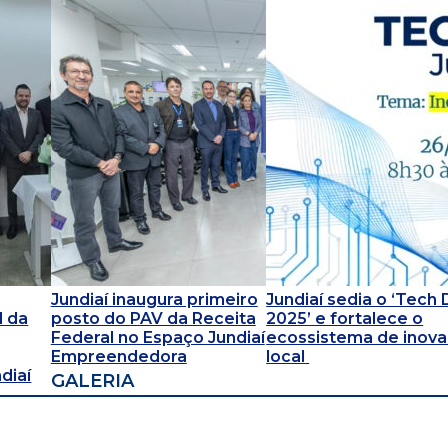
Jundiaí inaugura primeiro
Jundiaí sedia o ‘Tech
l da
posto do PAV da Receita
2025’ e fortalece o
Federal no Espaço Jundiaí
ecossistema de inov
Empreendedora
local
diaí
GALERIA