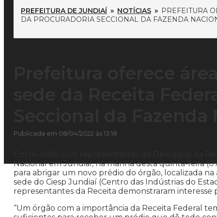
PREFEITURA DE JUNDIAÍ
»
NOTÍCIAS
»
PREFEITURA O
DA PROCURADORIA SECCIONAL DA FAZENDA NACIO
Prefeitura oferece áre
sede da Receita Federa
Seccional da Fazenda 
Publicada em 08/04/2022 às 13:18
Em reunião com representantes da Delegacia da Rece
Nacional em Jundiaí, na manhã desta quinta-feira (
para abrigar um novo prédio do órgão, localizada na 
sede do Ciesp Jundiaí (Centro das Indústrias do Est
representantes da Receita demonstraram interesse p
“Um órgão com a importância da Receita Federal tem