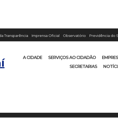
 da Transparência
Imprensa Oficial
Observatório
Previdência do 
A CIDADE
SERVIÇOS AO CIDADÃO
EMPRE
í
SECRETARIAS
NOTÍC