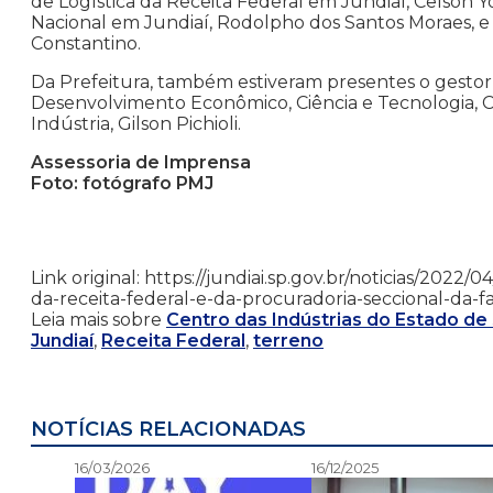
de Logística da Receita Federal em Jundiaí, Celson 
Nacional em Jundiaí, Rodolpho dos Santos Moraes, 
Constantino.
Da Prefeitura, também estiveram presentes o gestor d
Desenvolvimento Econômico, Ciência e Tecnologia, C
Indústria, Gilson Pichioli.
Assessoria de Imprensa
Foto: fotógrafo PMJ
Link original: https://jundiai.sp.gov.br/noticias/202
da-receita-federal-e-da-procuradoria-seccional-da-f
Leia mais sobre
Centro das Indústrias do Estado de
Jundiaí
,
Receita Federal
,
terreno
NOTÍCIAS RELACIONADAS
16/03/2026
16/12/2025