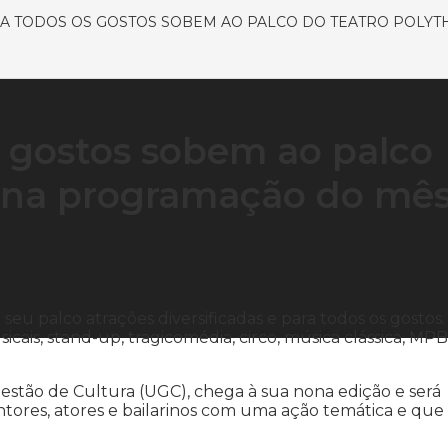
A TODOS OS GOSTOS SOBEM AO PALCO DO TEATRO POLYT
s gostos sobem ao palco
 na programação do mê
eu palco atrações diversificadas e para todos os gostos.
cais, stand-up, tragicomédia, circo, música clássica, MPB
Gestão de Cultura (UGC), chega à sua nona edição e será
cantores, atores e bailarinos com uma ação temática e qu