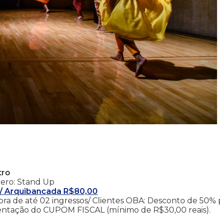
tro
nero: Stand Up
00/ Arquibancada R$80,00
a de até 02 ingressos/ Clientes OBA: Desconto de 50% 
sentação do CUPOM FISCAL (mínimo de R$30,00 reais).