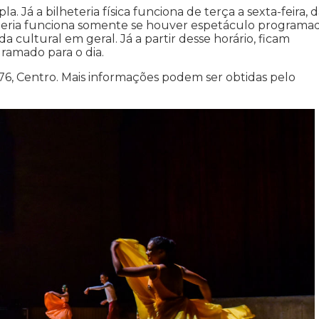
. Já a bilheteria física funciona de terça a sexta-feira, d
heteria funciona somente se houver espetáculo programa
a cultural em geral. Já a partir desse horário, ficam
ramado para o dia.
76, Centro. Mais informações podem ser obtidas pelo