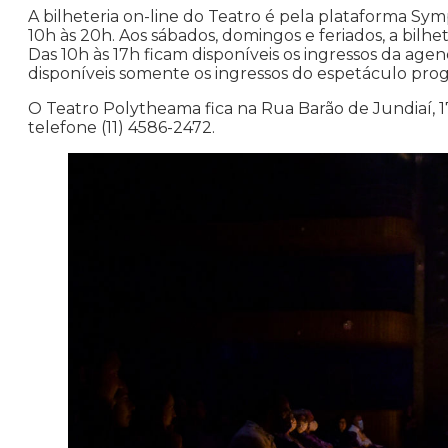
A bilheteria on-line do Teatro é pela plataforma Sympla
10h às 20h. Aos sábados, domingos e feriados, a bil
Das 10h às 17h ficam disponíveis os ingressos da agend
disponíveis somente os ingressos do espetáculo prog
O Teatro Polytheama fica na Rua Barão de Jundiaí, 1
telefone (11) 4586-2472.