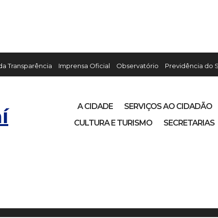
 da Transparência
Imprensa Oficial
Observatório
Previdência do 
A CIDADE
SERVIÇOS AO CIDADÃO
í
CULTURA E TURISMO
SECRETARIAS