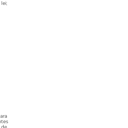
lei;
ara
ntes
l de