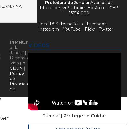
Prefeitura de Jundiaí
Avenida da
HEAMA NA
Liberdade, s/nº - Jardim Botânico - CEP
13214-900
Feed RSS das notícias
Facebook
Instagram
YouTube
Flickr
Twitter
Prefeitur
VÍDEOS
a de
s
Jundiaí |
Desenvo
lvido por
CIJUN
|
Política
de
Privacida
de
,
Jundiaí | Proteger e Cuidar
e tem