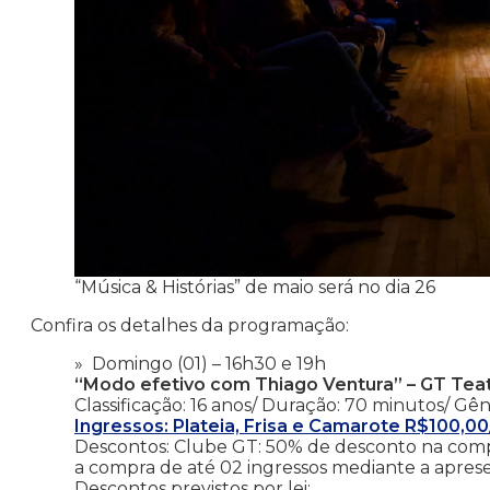
“Música & Histórias” de maio será no dia 26
Confira os detalhes da programação:
Domingo (01) – 16h30 e 19h
“Modo efetivo com Thiago Ventura” – GT Tea
Classificação: 16 anos/ Duração: 70 minutos/ Gê
Ingressos: Plateia, Frisa e Camarote R$100,
Descontos: Clube GT: 50% de desconto na compr
a compra de até 02 ingressos mediante a apre
Descontos previstos por lei;