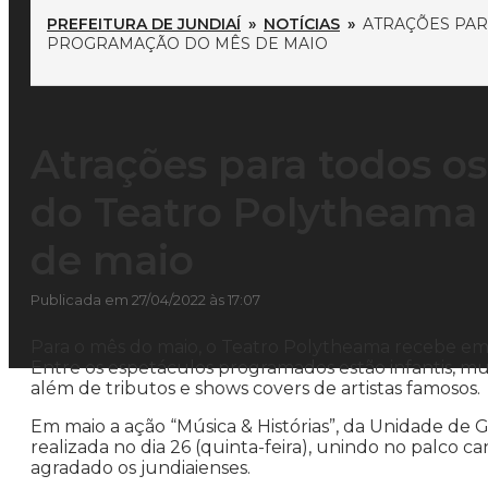
PREFEITURA DE JUNDIAÍ
»
NOTÍCIAS
»
ATRAÇÕES PAR
PROGRAMAÇÃO DO MÊS DE MAIO
Atrações para todos o
do Teatro Polytheama
de maio
Publicada em 27/04/2022 às 17:07
Para o mês do maio, o Teatro Polytheama recebe em s
Entre os espetáculos programados estão infantis, musi
além de tributos e shows covers de artistas famosos.
Em maio a ação “Música & Histórias”, da Unidade de 
realizada no dia 26 (quinta-feira), unindo no palco 
agradado os jundiaienses.