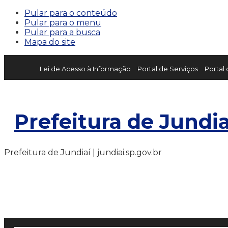
Pular para o conteúdo
Pular para o menu
Pular para a busca
Mapa do site
Lei de Acesso à Informação
Portal de Serviços
Portal
Prefeitura de Jundia
Prefeitura de Jundiaí | jundiai.sp.gov.br