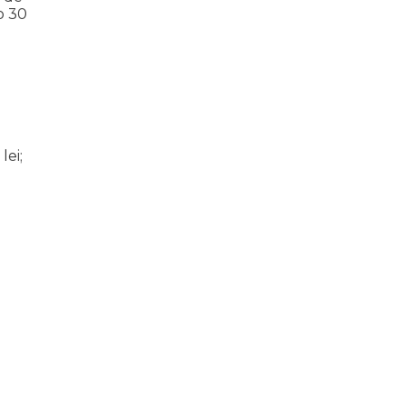
o 30
lei;