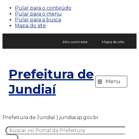
Pular para o conteúdo
Pular para o menu
Pular para a busca
Mapa do site
Alto contraste
Mapa do site
Prefeitura de
≡
Menu
Jundiaí
Prefeitura de Jundiaí | jundiai.sp.gov.br