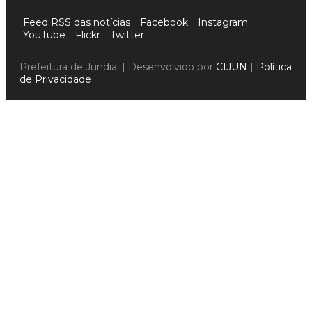
Feed RSS das notícias
Facebook
Instagram
YouTube
Flickr
Twitter
Prefeitura de Jundiaí | Desenvolvido por
CIJUN
|
Política
de Privacidade