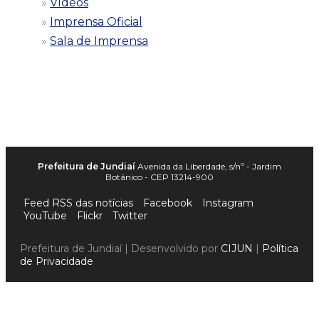
Vídeos
Imprensa Oficial
Sala de Imprensa
Prefeitura de Jundiaí
Avenida da Liberdade, s/nº - Jardim
Botânico - CEP 13214-900
Feed RSS das notícias
Facebook
Instagram
YouTube
Flickr
Twitter
Prefeitura de Jundiaí | Desenvolvido por
CIJUN
|
Política
de Privacidade