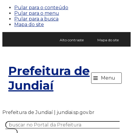
Pular para o conteúdo
Pular para o menu
Pular para a busca
Mapa do site
Alto contraste
Mapa do site
Prefeitura de
≡
Menu
Jundiaí
Prefeitura de Jundiaí | jundiai.sp.gov.br