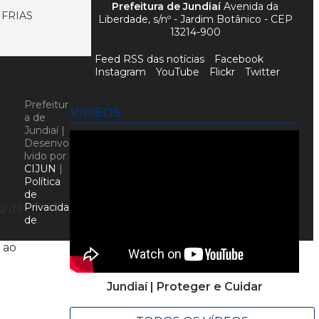
Prefeitura de Jundiaí
Avenida da
FRIAS
Liberdade, s/nº - Jardim Botânico - CEP
13214-900
Feed RSS das notícias
Facebook
Instagram
YouTube
Flickr
Twitter
Prefeitur
VÍDEOS
a de
Jundiaí |
Desenvo
lvido por
CIJUN
|
Política
de
Privacida
va de
de
 ao
Jundiaí | Proteger e Cuidar