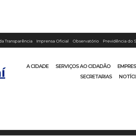
 da Transparência
Imprensa Oficial
Observatório
Previdência do 
A CIDADE
SERVIÇOS AO CIDADÃO
EMPRE
í
SECRETARIAS
NOTÍC