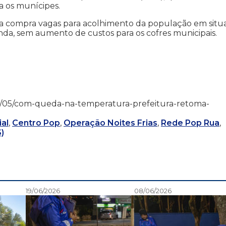
ra os munícipes.
ura compra vagas para acolhimento da população em situ
da, sem aumento de custos para os cofres municipais.
22/05/05/com-queda-na-temperatura-prefeitura-retoma-
al
,
Centro Pop
,
Operação Noites Frias
,
Rede Pop Rua
,
)
19/06/2026
08/06/2026