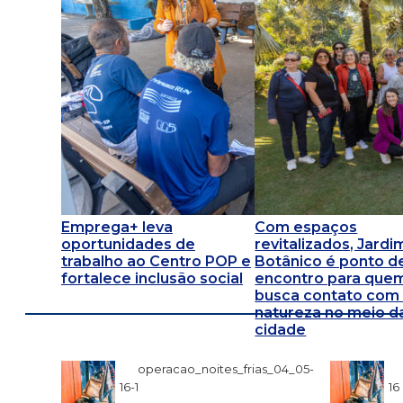
Emprega+ leva
Com espaços
oportunidades de
revitalizados, Jardi
trabalho ao Centro POP e
Botânico é ponto d
fortalece inclusão social
encontro para que
busca contato com
natureza no meio d
cidade
operacao_noites_frias_04_05-
16-1
16