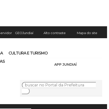
Servidor
GEOJundiaí
Alto contraste
Mapa do site
SA
CULTURA E TURISMO
IAS
APP JUNDIAÍ