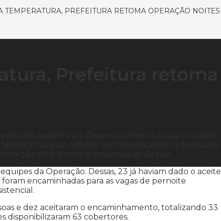
 TEMPERATURA, PREFEITURA RETOMA OPERAÇÃO NOITES 
tura, Prefeitura retoma
estão de Assistência e Desenvolvimento Social (UGADS)
oites Frias, que consiste na intensificação na busca ati
proteção contra o frio e preservação da vida.
 equipes da Operação. Dessas, 23 já haviam dado o aceite
 foram encaminhadas para as vagas de pernoite
stencial.
soas e dez aceitaram o encaminhamento, totalizando 33
s disponibilizaram 63 cobertores.