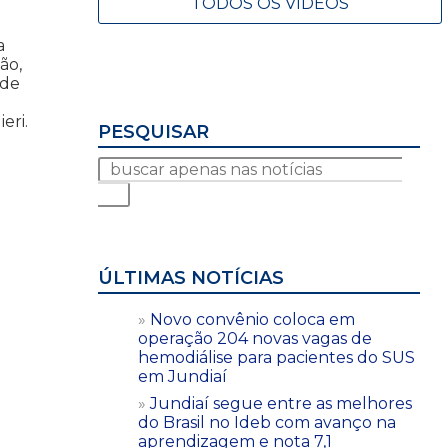
TODOS OS VÍDEOS
a
ão,
ode
eri.
PESQUISAR
ÚLTIMAS NOTÍCIAS
Novo convênio coloca em
operação 204 novas vagas de
hemodiálise para pacientes do SUS
em Jundiaí
Jundiaí segue entre as melhores
do Brasil no Ideb com avanço na
aprendizagem e nota 7,1