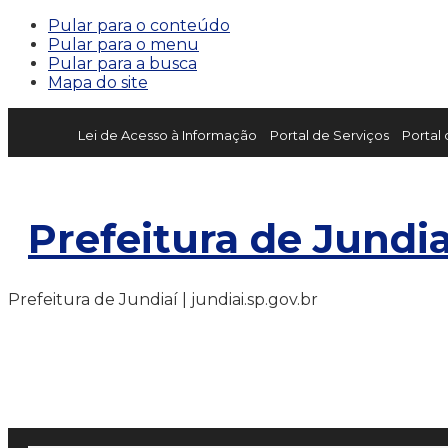
Pular para o conteúdo
Pular para o menu
Pular para a busca
Mapa do site
Lei de Acesso à Informação
Portal de Serviços
Portal
Prefeitura de Jundia
Prefeitura de Jundiaí | jundiai.sp.gov.br