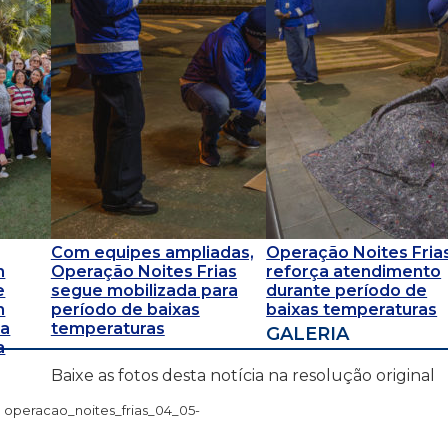
Com equipes ampliadas,
Operação Noites Fria
m
Operação Noites Frias
reforça atendimento
e
segue mobilizada para
durante período de
m
período de baixas
baixas temperaturas
 a
temperaturas
GALERIA
a
Baixe as fotos desta notícia na resolução original
operacao_noites_frias_04_05-