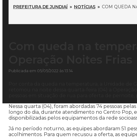
PREFEITURA DE JUNDIAÍ
»
NOTÍCIAS
»
COM QUEDA NA
Com queda na tempera
Operação Noites Frias
Publicada em 05/05/2022 às 13:14
Por conta da queda na temperatura, a Unidade de G
retomou na noite dessa quarta-feira (04) a Operação N
pessoas em situação de rua para oferta de pernoite, 
Nessa quarta (04), foram abordadas 74 pessoas pelas
longo do dia, durante atendimento no Centro Pop, e
disponibilizadas pelos equipamentos da rede socioassi
Já no período noturno, as equipes abordaram 51 pes
acolhimentos. Para quem recusou a oferta, as equipe