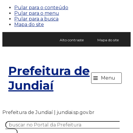
Pular para o conteúdo
Pular para o menu
Pular para a busca
Mapa do site
Alto contraste
Mapa do site
Prefeitura de
≡
Menu
Jundiaí
Prefeitura de Jundiaí | jundiai.sp.gov.br