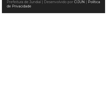
Prefeitura de Jundiaí | Desenvolvido por
CIJUN
|
Política
de Privacidade