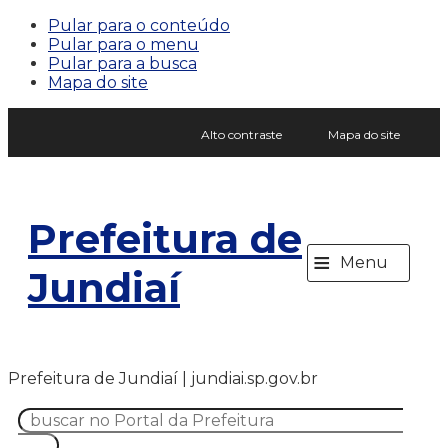
Pular para o conteúdo
Pular para o menu
Pular para a busca
Mapa do site
Alto contraste
Mapa do site
Prefeitura de
≡
Menu
Jundiaí
Prefeitura de Jundiaí | jundiai.sp.gov.br