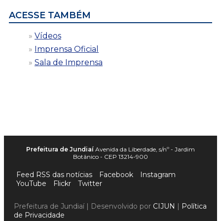
ACESSE TAMBÉM
Vídeos
Imprensa Oficial
Sala de Imprensa
Prefeitura de Jundiaí
Avenida da Liberdade, s/nº - Jardim
Botânico - CEP 13214-900
Feed RSS das notícias
Facebook
Instagram
YouTube
Flickr
Twitter
Prefeitura de Jundiaí | Desenvolvido por
CIJUN
|
Política
de Privacidade