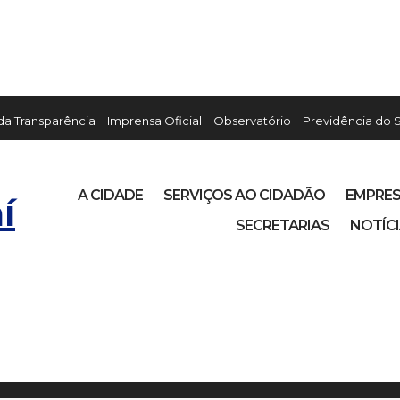
 da Transparência
Imprensa Oficial
Observatório
Previdência do 
A CIDADE
SERVIÇOS AO CIDADÃO
EMPRE
í
SECRETARIAS
NOTÍC