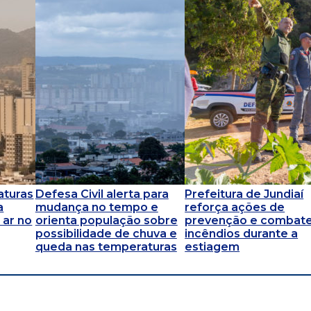
aturas
Defesa Civil alerta para
Prefeitura de Jundiaí
a
mudança no tempo e
reforça ações de
 ar no
orienta população sobre
prevenção e combate
possibilidade de chuva e
incêndios durante a
queda nas temperaturas
estiagem