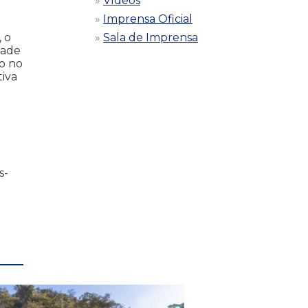
Vídeos
Imprensa Oficial
Sala de Imprensa
, o
dade
do no
tiva
s-