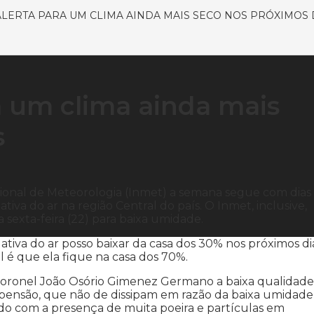
 ALERTA PARA UM CLIMA AINDA MAIS SECO NOS PRÓXIMOS 
ra um clima ainda mais
s
cional de Meteorologia (Inmet) a semana segue com dias
va do ar na região Central do país. O Inmet, inclusive,
sexta-feira (22) para baixa umidade.
ativa do ar posso baixar da casa dos 30% nos próximos dia
al é que ela fique na casa dos 70%.
 coronel João Osório Gimenez Germano a baixa qualidade
spensão, que não de dissipam em razão da baixa umidade
do com a presença de muita poeira e partículas em