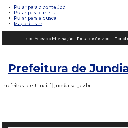
Pular para o conteúdo
Pular para o menu
Pular para a busca
Mapa do site
Lei de Acesso à Informação
Portal de Serviços
Portal
Prefeitura de Jundia
Prefeitura de Jundiaí | jundiai.sp.gov.br