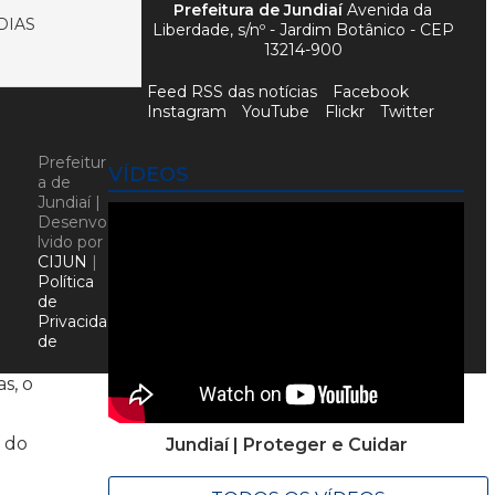
Prefeitura de Jundiaí
Avenida da
DIAS
Liberdade, s/nº - Jardim Botânico - CEP
13214-900
Feed RSS das notícias
Facebook
Instagram
YouTube
Flickr
Twitter
Prefeitur
VÍDEOS
a de
Jundiaí |
Desenvo
lvido por
CIJUN
|
Política
de
Privacida
de
s, o
 do
Jundiaí | Proteger e Cuidar