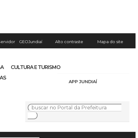
Servidor
GEOJundiaí
Alto contraste
Mapa do site
SA
CULTURA E TURISMO
IAS
APP JUNDIAÍ