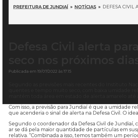
PREFEITURA DE JUNDIAÍ
»
NOTÍCIAS
»
DEFESA CIVIL
Defesa Civil alerta pa
seco nos próximos dia
Publicada em 19/07/2022 às 17:15
Segundo as previsões mais recentes do Instituto Na
quentes e tempo muito seco, com baixa umidade relati
mantém toda área em estado de alerta amarelo até a 
Com isso, a previsão para Jundiaí é que a umidade rel
que acenderia o sinal de alerta na Defesa Civil. O ide
Segundo o coordenador da Defesa Civil de Jundiaí,
ar se dá pela maior quantidade de partículas em su
relativa. “Combinada a isso, temos também um perío