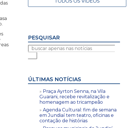
TODOS OS VÍDEOS
adas
asa
o.
es
PESQUISAR
e
reas
ÚLTIMAS NOTÍCIAS
Praça Ayrton Senna, na Vila
Guarani, recebe revitalização e
homenagem ao tricampeão
Agenda Cultural: fim de semana
em Jundiaí tem teatro, oficinas e
contação de histórias