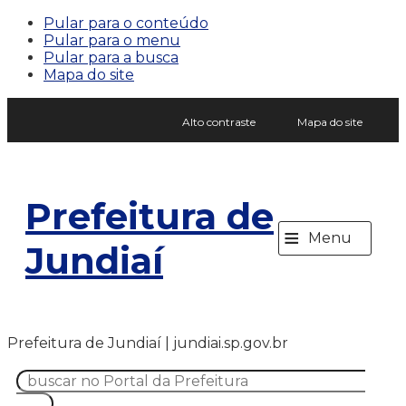
Pular para o conteúdo
Pular para o menu
Pular para a busca
Mapa do site
Alto contraste
Mapa do site
Prefeitura de
≡
Menu
Jundiaí
Prefeitura de Jundiaí | jundiai.sp.gov.br