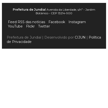
Prefeitura de Jundiaí
Avenida da Liberdade, s/nº - Jardim
Botânico - CEP 13214-900
Feed RSS das notícias
Facebook
Instagram
YouTube
Flickr
Twitter
Prefeitura de Jundiaí | Desenvolvido por
CIJUN
|
Política
de Privacidade