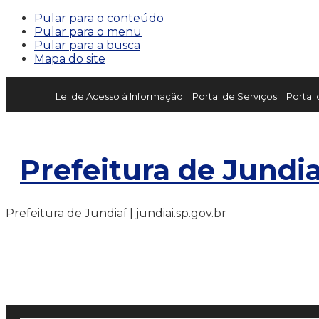
Pular para o conteúdo
Pular para o menu
Pular para a busca
Mapa do site
Lei de Acesso à Informação
Portal de Serviços
Portal
Prefeitura de Jundia
Prefeitura de Jundiaí | jundiai.sp.gov.br