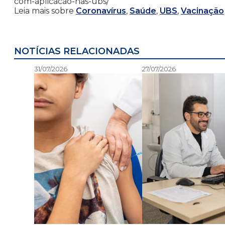
com-aplicacao-nas-ubs/
Leia mais sobre
Coronavírus
,
Saúde
,
UBS
,
Vacinação
NOTÍCIAS RELACIONADAS
31/07/2026
27/07/2026