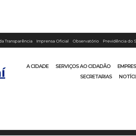
 da Transparência
Imprensa Oficial
Observatório
Previdência do 
A CIDADE
SERVIÇOS AO CIDADÃO
EMPRE
í
SECRETARIAS
NOTÍC