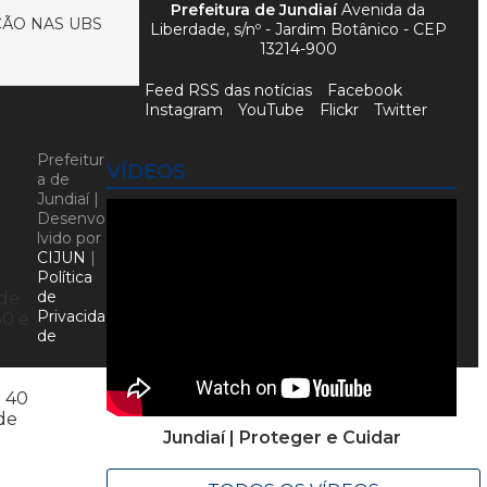
Prefeitura de Jundiaí
Avenida da
ÇÃO NAS UBS
Liberdade, s/nº - Jardim Botânico - CEP
13214-900
Feed RSS das notícias
Facebook
Instagram
YouTube
Flickr
Twitter
Prefeitur
VÍDEOS
a de
Jundiaí |
Desenvo
lvido por
CIJUN
|
Política
de
 de
Privacida
30 e
de
e 40
 de
Jundiaí | Proteger e Cuidar