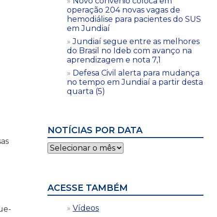
Novo convênio coloca em
operação 204 novas vagas de
hemodiálise para pacientes do SUS
em Jundiaí
Jundiaí segue entre as melhores
do Brasil no Ideb com avanço na
aprendizagem e nota 7,1
Defesa Civil alerta para mudança
no tempo em Jundiaí a partir desta
quarta (5)
NOTÍCIAS POR DATA
sas
Notícias
por
data
ACESSE TAMBÉM
Vídeos
ue-