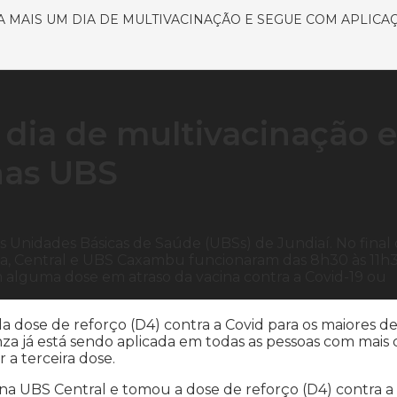
A MAIS UM DIA DE MULTIVACINAÇÃO E SEGUE COM APLICA
 dia de multivacinação e
nas UBS
s Unidades Básicas de Saúde (UBSs) de Jundiaí. No final
a, Central e UBS Caxambu funcionaram das 8h30 às 11h
 alguma dose em atraso da vacina contra a Covid-19 ou
 dose de reforço (D4) contra a Covid para os maiores d
enza já está sendo aplicada em todas as pessoas com mais
 a terceira dose.
na UBS Central e tomou a dose de reforço (D4) contra a