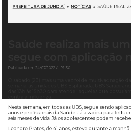
PREFEITURA DE JUNDIAÍ
»
NOTÍCIAS
»
SAÚDE REALIZ
Saúde realiza mais um
segue com aplicação 
Publicada em 24/07/2022 às 19:30
O sábado (23) mais uma vez foi de multivacinação da
semana, as unidades UBS Esplanada, UBS Sarapirang
das 13h às 15h30 para atender aqueles que possuíam
contra a Influenza.
Nesta semana, em todas as UBS, segue sendo aplicada
anos e profissionais da Saúde. Já a vacina para Influ
seis meses de vida. Já os adolescentes podem receber
Leandro Prates, de 41 anos, esteve durante a manhã 