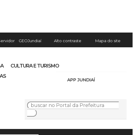
Servidor
GEOJundiaí
Alto contraste
Mapa do site
SA
CULTURA E TURISMO
IAS
APP JUNDIAÍ