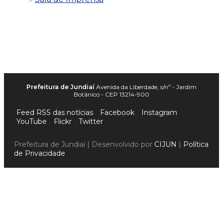
Prefeitura de Jundiaí
Avenida da Liberdade, s/nº - Jardim
Botânico - CEP 13214-900
Feed RSS das notícias
Facebook
Instagram
YouTube
Flickr
Twitter
Prefeitura de Jundiaí | Desenvolvido por
CIJUN
|
Política
de Privacidade