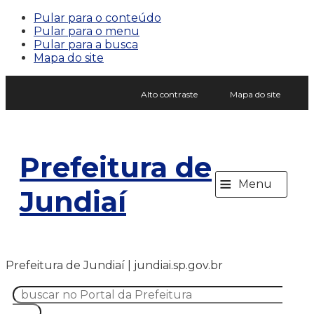
Pular para o conteúdo
Pular para o menu
Pular para a busca
Mapa do site
Alto contraste
Mapa do site
Prefeitura de
≡
Menu
Jundiaí
Prefeitura de Jundiaí | jundiai.sp.gov.br