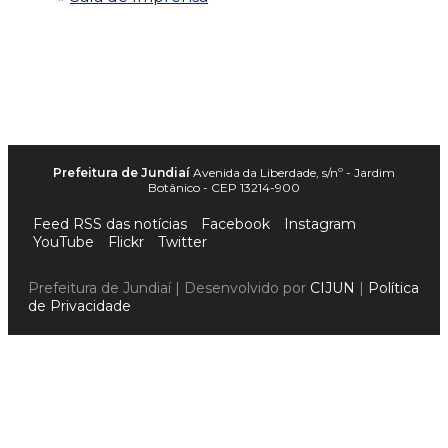
Prefeitura de Jundiaí
Avenida da Liberdade, s/nº - Jardim
Botânico - CEP 13214-900
Feed RSS das notícias
Facebook
Instagram
YouTube
Flickr
Twitter
Prefeitura de Jundiaí | Desenvolvido por
CIJUN
|
Política
de Privacidade