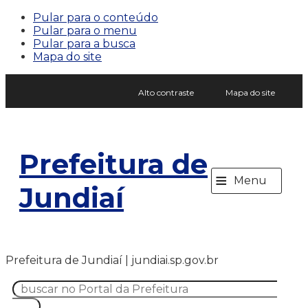
Pular para o conteúdo
Pular para o menu
Pular para a busca
Mapa do site
Alto contraste
Mapa do site
Prefeitura de
≡
Menu
Jundiaí
Prefeitura de Jundiaí | jundiai.sp.gov.br